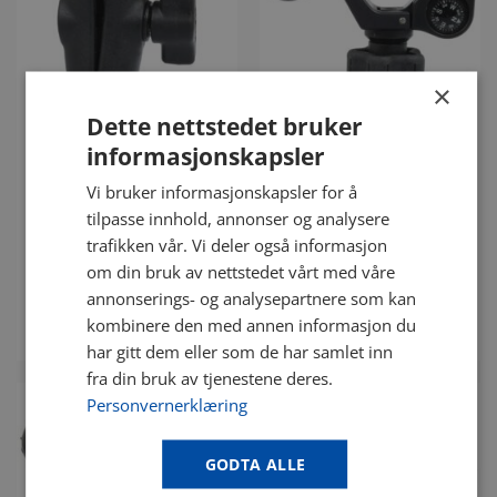
×
Dette nettstedet bruker
informasjonskapsler
Vi bruker informasjonskapsler for å
Klemmeledd for RAM
RAM kulefeste roverstang
tilpasse innhold, annonser og analysere
kulefeste
med kompass og libelle
trafikken vår. Vi deler også informasjon
kr
325.00
kr
1 150.00
eks. mva
eks. mva
om din bruk av nettstedet vårt med våre
Vnr. 12803
Vnr. 12802
annonserings- og analysepartnere som kan
kombinere den med annen informasjon du
KJØP
KJØP
har gitt dem eller som de har samlet inn
fra din bruk av tjenestene deres.
Personvernerklæring
GODTA ALLE