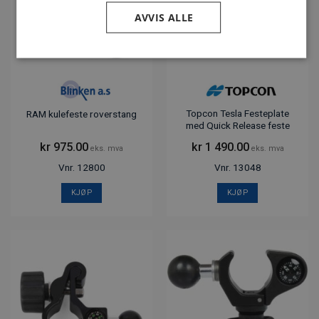
AVVIS ALLE
Topcon Tesla Festeplate
RAM kulefeste roverstang
med Quick Release feste
kr
975.00
kr
1 490.00
eks. mva
eks. mva
Vnr. 12800
Vnr. 13048
KJØP
KJØP