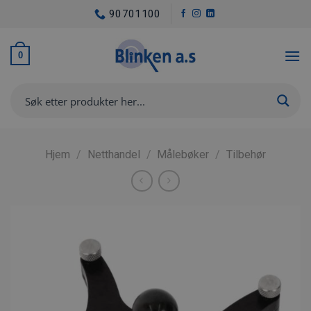
Skip
90701100
to
content
0
Hjem
/
Netthandel
/
Målebøker
/
Tilbehør