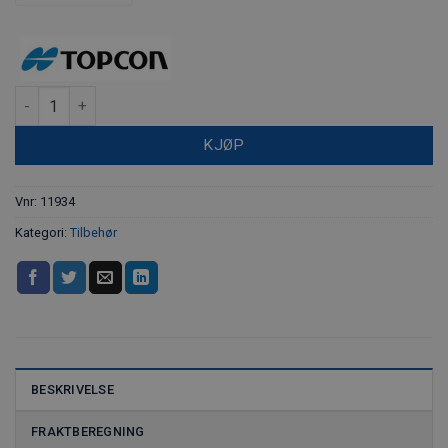
Topcon Tesla Festeplate i aluminium med kulefeste antall
KJØP
Vnr:
11934
Kategori:
Tilbehør
BESKRIVELSE
FRAKTBEREGNING