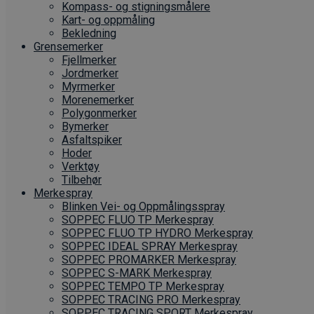
Kompass- og stigningsmålere
Kart- og oppmåling
Bekledning
Grense­merker
Fjellmerker
Jordmerker
Myrmerker
Morenemerker
Polygonmerker
Bymerker
Asfaltspiker
Hoder
Verktøy
Tilbehør
Merkespray
Blinken Vei- og Oppmålingsspray
SOPPEC FLUO TP Merkespray
SOPPEC FLUO TP HYDRO Merkespray
SOPPEC IDEAL SPRAY Merkespray
SOPPEC PROMARKER Merkespray
SOPPEC S-MARK Merkespray
SOPPEC TEMPO TP Merkespray
SOPPEC TRACING PRO Merkespray
SOPPEC TRACING SPORT Merkespray