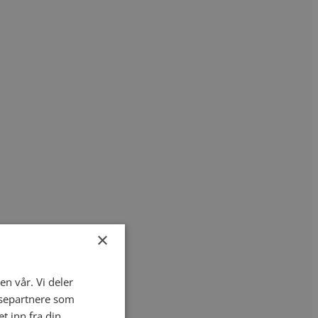
×
en vår. Vi deler
ysepartnere som
 inn fra din