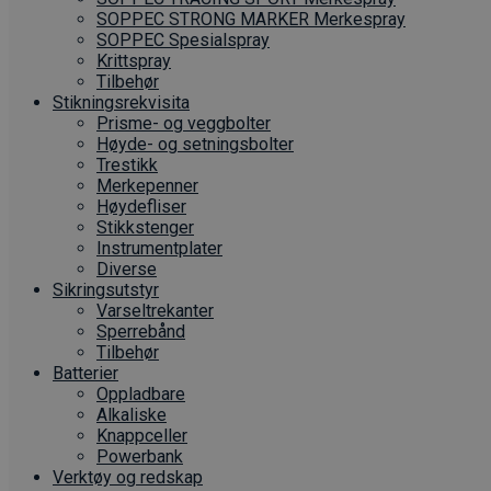
SOPPEC STRONG MARKER Merkespray
SOPPEC Spesialspray
Krittspray
Tilbehør
Stikningsrekvisita
Prisme- og veggbolter
Høyde- og setningsbolter
Trestikk
Merkepenner
Høydefliser
Stikkstenger
Instrumentplater
Diverse
Sikringsutstyr
Varseltrekanter
Sperrebånd
Tilbehør
Batterier
Oppladbare
Alkaliske
Knappceller
Powerbank
Verktøy og redskap