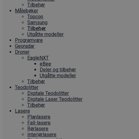
Tilbehør
Målebøker
Topcon
Samsung
Tilbehør
Utgåtte modeller
Programvare
Georadar
Droner
EagleNXT
eBee
Deler og tilbehør
Utgåtte modeller
Tilbehør
Teodolitter
Digitale Teodolitter
Digitale Laser Teodolitter
Tilbehør
Lasere
Planlasere
Fall-lasere
Rørlasere
Interiør­lasere