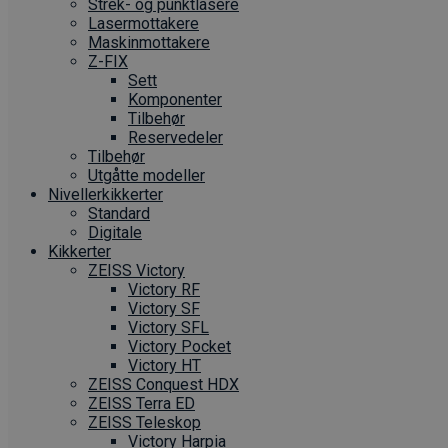
Strek- og punktlasere
Laser­mottakere
Maskin­mottakere
Z-FIX
Sett
Komponenter
Tilbehør
Reservedeler
Tilbehør
Utgåtte modeller
Nivellerkikkerter
Standard
Digitale
Kikkerter
ZEISS Victory
Victory RF
Victory SF
Victory SFL
Victory Pocket
Victory HT
ZEISS Conquest HDX
ZEISS Terra ED
ZEISS Teleskop
Victory Harpia