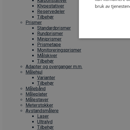
Karbonstativer
Klypestativer
bruk av tjenesten
Reservedeler
Tilbehør
Prismer
Standardprismer
Rundprismer
Miniprismer
Prismetape
Monitoreringsprismer
Målskiver
Tilbehør
Adapter og overganger m.m.
Målehjul
Varianter
Tilbehør
Målebånd
Måleplater
Målestaver
Meterstokker
Avstandsmålere
Laser
Ultralyd
Tilbehør