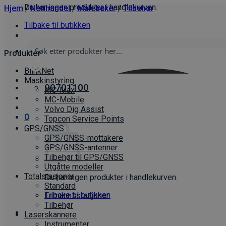
Du har ingen produkter i handlekurven.
Hjem
/
Netthandel
/
Målebøker
/
Tilbehør
Tilbake til butikken
Produkter
BlinkNet
Maskinstyring
90701100
MC-Max
MC-Mobile
Volvo Dig Assist
0
Topcon Service Points
GPS/GNSS
GPS/GNSS-mottakere
GPS/GNSS-antenner
Tilbehør til GPS/GNSS
Utgåtte modeller
Totalstasjoner
Du har ingen produkter i handlekurven.
Standard
Tilbake til butikken
Enmannsstasjoner
Tilbehør
Laserskannere
Instrumenter