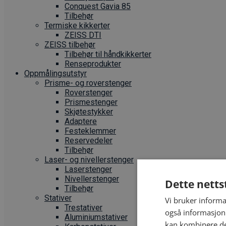
Conquest Gavia 85
Tilbehør
Termiske kikkerter
ZEISS DTI
ZEISS tilbehør
Tilbehør til håndkikkerter
Renseprodukter
Oppmålings­utstyr
Prisme- og roverstenger
Roverstenger
Prismestenger
Skjøtestykker
Adaptere
Festeklemmer
Reservedeler
Tilbehør
Laser- og nivellerstenger
Laserstenger
Nivellerstenger
Dette netts
Tilbehør
Stativer
Vi bruker informa
Trestativer
også informasjon
Aluminiumstativer
kan kombinere de