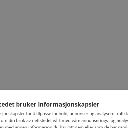
tedet bruker informasjonskapsler
sjonskapsler for å tilpasse innhold, annonser og analysere trafikk
 om din bruk av nettstedet vårt med våre annonserings- og anal
n med annen informasjon du har gitt dem eller som de har samlet