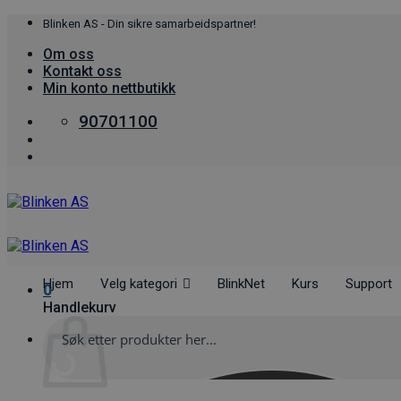
Skip
Blinken AS - Din sikre samarbeidspartner!
to
Om oss
content
Kontakt oss
Min konto nettbutikk
90701100
Hjem
Velg kategori
BlinkNet
Kurs
Support
0
Handlekurv