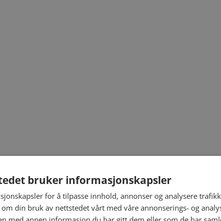
tedet bruker informasjonskapsler
sjonskapsler for å tilpasse innhold, annonser og analysere trafikk
 om din bruk av nettstedet vårt med våre annonserings- og anal
n med annen informasjon du har gitt dem eller som de har samlet