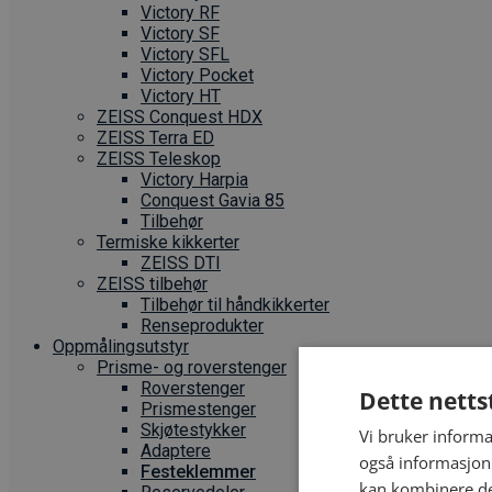
Victory RF
Victory SF
Victory SFL
Victory Pocket
Victory HT
ZEISS Conquest HDX
ZEISS Terra ED
ZEISS Teleskop
Victory Harpia
Conquest Gavia 85
Tilbehør
Termiske kikkerter
ZEISS DTI
ZEISS tilbehør
Tilbehør til håndkikkerter
Renseprodukter
Oppmålings­utstyr
Prisme- og roverstenger
Roverstenger
Dette netts
Prismestenger
Skjøtestykker
Vi bruker informa
Adaptere
også informasjon
Festeklemmer
kan kombinere de