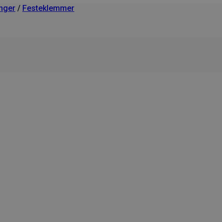
nger
/
Festeklemmer