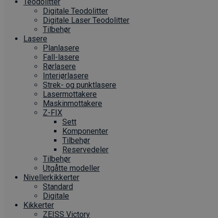
Teodolitter
Digitale Teodolitter
Digitale Laser Teodolitter
Tilbehør
Lasere
Planlasere
Fall-lasere
Rørlasere
Interiør­lasere
Strek- og punktlasere
Laser­mottakere
Maskin­mottakere
Z-FIX
Sett
Komponenter
Tilbehør
Reservedeler
Tilbehør
Utgåtte modeller
Nivellerkikkerter
Standard
Digitale
Kikkerter
ZEISS Victory