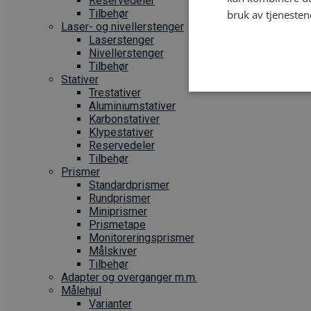
Reservedeler
Tilbehør
bruk av tjenesten
Laser- og nivellerstenger
Laserstenger
Nivellerstenger
Tilbehør
Stativer
Trestativer
Aluminiumstativer
Karbonstativer
Klypestativer
Reservedeler
Tilbehør
Prismer
Standardprismer
Rundprismer
Miniprismer
Prismetape
Monitoreringsprismer
Målskiver
Tilbehør
Adapter og overganger m.m.
Målehjul
Varianter