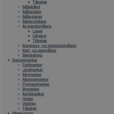
Tilbehør
Målebånd
Måleplater
Målestaver
Meterstokker
Avstandsmålere
Laser
Ultralyd
Tilbehør
Kompass- og stigningsmålere
Kart- og oppmåling
Bekledning
Grense­merker
Fjellmerker
Jordmerker
Myrmerker
Morenemerker
Polygonmerker
Bymerker
Asfaltspiker
Hoder
Verktøy
Tilbehør
Merkespray