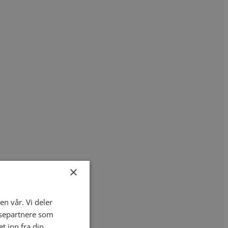
×
en vår. Vi deler
ysepartnere som
 inn fra din