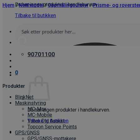
Du har ingen produkter i handlekurven.
Hjem
/
Netthandel
/
Oppmålings­utstyr
/
Prisme- og roverste
Tilbake til butikken
90701100
0
Produkter
BlinkNet
Maskinstyring
MC-Max
Du har ingen produkter i handlekurven.
MC-Mobile
Tilbake til butikken
Volvo Dig Assist
Topcon Service Points
GPS/GNSS
GPS/GNSS-mottakere