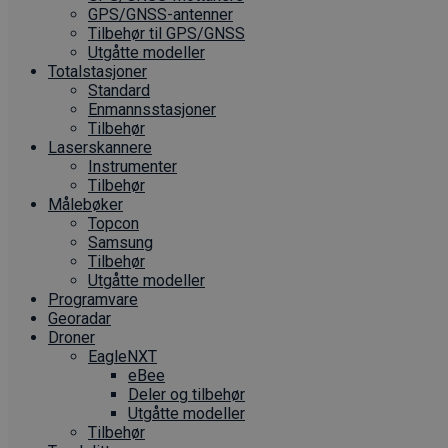
GPS/GNSS-antenner
Tilbehør til GPS/GNSS
Utgåtte modeller
Totalstasjoner
Standard
Enmannsstasjoner
Tilbehør
Laserskannere
Instrumenter
Tilbehør
Målebøker
Topcon
Samsung
Tilbehør
Utgåtte modeller
Programvare
Georadar
Droner
EagleNXT
eBee
Deler og tilbehør
Utgåtte modeller
Tilbehør