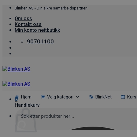
Skip
Blinken AS - Din sikre samarbeidspartner!
to
Om oss
content
Kontakt oss
Min konto nettbutikk
90701100
Hjem
Velg kategori
BlinkNet
Kurs
0
Handlekurv