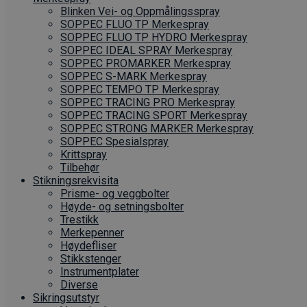
Blinken Vei- og Oppmålingsspray
SOPPEC FLUO TP Merkespray
SOPPEC FLUO TP HYDRO Merkespray
SOPPEC IDEAL SPRAY Merkespray
SOPPEC PROMARKER Merkespray
SOPPEC S-MARK Merkespray
SOPPEC TEMPO TP Merkespray
SOPPEC TRACING PRO Merkespray
SOPPEC TRACING SPORT Merkespray
SOPPEC STRONG MARKER Merkespray
SOPPEC Spesialspray
Krittspray
Tilbehør
Stikningsrekvisita
Prisme- og veggbolter
Høyde- og setningsbolter
Trestikk
Merkepenner
Høydefliser
Stikkstenger
Instrumentplater
Diverse
Sikringsutstyr