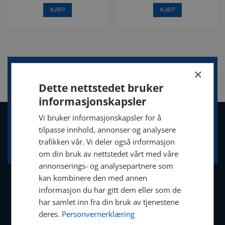
KJØP
KJØP
×
Trenger du mer informasjon om våre
Dette nettstedet bruker
produkter?
informasjonskapsler
Vi bruker informasjonskapsler for å
tilpasse innhold, annonser og analysere
TA KONTAKT
trafikken vår. Vi deler også informasjon
om din bruk av nettstedet vårt med våre
annonserings- og analysepartnere som
kan kombinere den med annen
informasjon du har gitt dem eller som de
har samlet inn fra din bruk av tjenestene
Blinken AS
deres.
Personvernerklæring