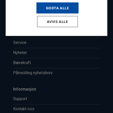
Om oss
GODTA ALLE
Produkter
AVVIS ALLE
BlinkNet
Kurs
Service
Nyheter
Bærekraft
Påmelding nyhetsbrev
Informasjon
Support
Kontakt oss