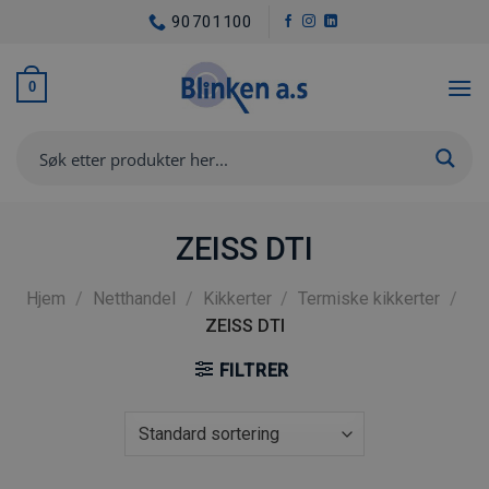
Skip
90701100
to
content
0
ZEISS DTI
Hjem
/
Netthandel
/
Kikkerter
/
Termiske kikkerter
/
ZEISS DTI
FILTRER