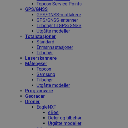
Topcon Service Points
GPS/GNSS
GPS/GNSS-mottakere
GPS/GNSS-antenner
Tilbehør til GPS/GNSS
Utgåtte modeller
Totalstasjoner
Standard
Enmannsstasjoner
Tilbehør
Laserskannere
Målebøker
Topcon
Samsung
Tilbehør
Utgåtte modeller
Programvare
Georadar
Droner
EagleNXT
eBee
Deler og tilbehør
Utgåtte modeller