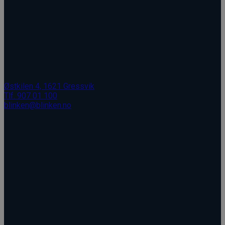
Østkilen 4, 1621 Gressvik
Tlf. 907 01 100
blinken@blinken.no
Åpent: Man - Fre, 08.00 - 16.00