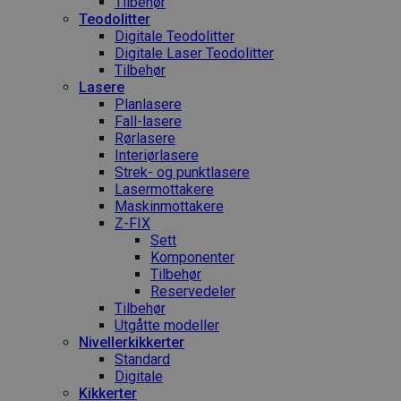
Tilbehør
Teodolitter
Digitale Teodolitter
Digitale Laser Teodolitter
Tilbehør
Lasere
Planlasere
Fall-lasere
Rørlasere
Interiør­lasere
Strek- og punktlasere
Laser­mottakere
Maskin­mottakere
Z-FIX
Sett
Komponenter
Tilbehør
Reservedeler
Tilbehør
Utgåtte modeller
Nivellerkikkerter
Standard
Digitale
Kikkerter