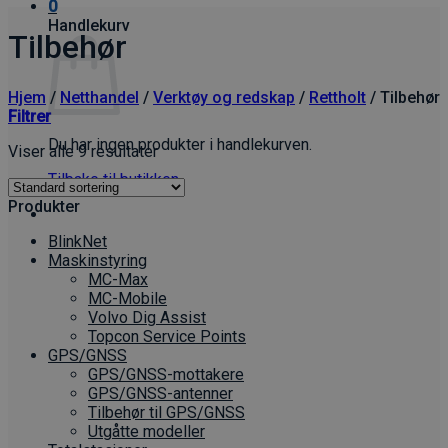
0
Handlekurv
Tilbehør
Hjem
/
Netthandel
/
Verktøy og redskap
/
Rettholt
/
Tilbehør
Filtrer
Du har ingen produkter i handlekurven.
Viser alle 9 resultater
Tilbake til butikken
Produkter
BlinkNet
Maskinstyring
MC-Max
MC-Mobile
Volvo Dig Assist
Topcon Service Points
GPS/GNSS
GPS/GNSS-mottakere
GPS/GNSS-antenner
Tilbehør til GPS/GNSS
Utgåtte modeller