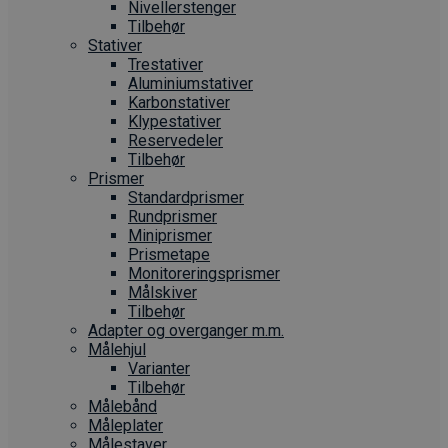
Nivellerstenger
Tilbehør
Stativer
Trestativer
Aluminiumstativer
Karbonstativer
Klypestativer
Reservedeler
Tilbehør
Prismer
Standardprismer
Rundprismer
Miniprismer
Prismetape
Monitoreringsprismer
Målskiver
Tilbehør
Adapter og overganger m.m.
Målehjul
Varianter
Tilbehør
Målebånd
Måleplater
Målestaver