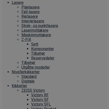
Lasere
Planlasere
Fall-lasere
Rørlasere
Interiør­lasere
Strek- og punktlasere
Laser­mottakere
Maskin­mottakere
Z-FIX
Sett
Komponenter
Tilbehør
Reservedeler
Tilbehør
Utgåtte modeller
Nivellerkikkerter
Standard
Digitale
Kikkerter
ZEISS Victory
Victory RF
Victory SF
Victory SFL
Victory Pocket