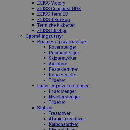
ZEISS Victory
ZEISS Conquest HDX
ZEISS Terra ED
ZEISS Teleskop
Termiske kikkerter
ZEISS tilbehør
Oppmålings­utstyr
Prisme- og roverstenger
Roverstenger
Prismestenger
Skjøtestykker
Adaptere
Festeklemmer
Reservedeler
Tilbehør
Laser- og nivellerstenger
Laserstenger
Nivellerstenger
Tilbehør
Stativer
Trestativer
Aluminiumstativer
Karbonstativer
Klypestativer