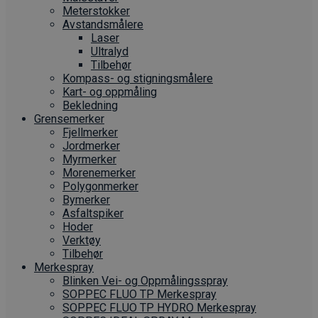
Meterstokker
Avstandsmålere
Laser
Ultralyd
Tilbehør
Kompass- og stigningsmålere
Kart- og oppmåling
Bekledning
Grense­merker
Fjellmerker
Jordmerker
Myrmerker
Morenemerker
Polygonmerker
Bymerker
Asfaltspiker
Hoder
Verktøy
Tilbehør
Merkespray
Blinken Vei- og Oppmålingsspray
SOPPEC FLUO TP Merkespray
SOPPEC FLUO TP HYDRO Merkespray