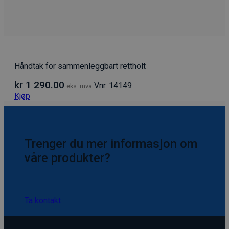
Håndtak for sammenleggbart rettholt
kr
1 290.00
Vnr. 14149
eks. mva
Kjøp
Trenger du mer informasjon om
våre produkter?
Ta kontakt