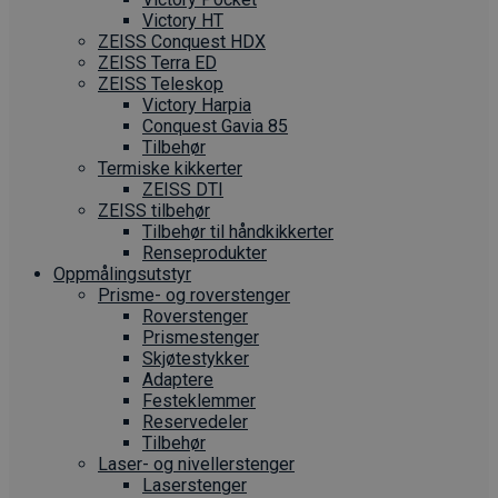
Victory HT
ZEISS Conquest HDX
ZEISS Terra ED
ZEISS Teleskop
Victory Harpia
Conquest Gavia 85
Tilbehør
Termiske kikkerter
ZEISS DTI
ZEISS tilbehør
Tilbehør til håndkikkerter
Renseprodukter
Oppmålings­utstyr
Prisme- og roverstenger
Roverstenger
Prismestenger
Skjøtestykker
Adaptere
Festeklemmer
Reservedeler
Tilbehør
Laser- og nivellerstenger
Laserstenger