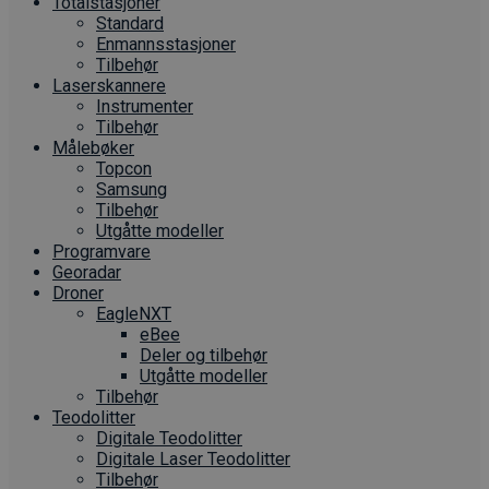
Totalstasjoner
Standard
Enmannsstasjoner
Tilbehør
Laserskannere
Instrumenter
Tilbehør
Målebøker
Topcon
Samsung
Tilbehør
Utgåtte modeller
Programvare
Georadar
Droner
EagleNXT
eBee
Deler og tilbehør
Utgåtte modeller
Tilbehør
Teodolitter
Digitale Teodolitter
Digitale Laser Teodolitter
Tilbehør