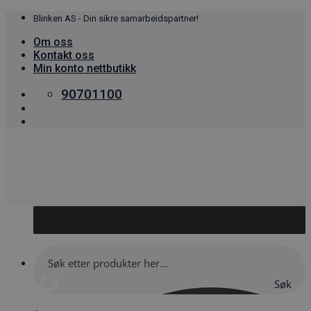
Skip
Blinken AS - Din sikre samarbeidspartner!
to
Om oss
content
Kontakt oss
Min konto nettbutikk
90701100
Søk
her