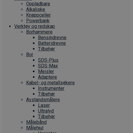
Oppladbare
Alkaliske
Knappceller
Powerbank
Verktøy og redskap
Borhammere
Bensindrevne
Batteridrevne
Tilbehør
Bor
SDS-Plus
SDS-Max
Meisler
Adaptere
Kabel- og metallsøkere
Instrumenter
Tilbehør
Avstandsmålere
Laser
Ultralyd
Tilbehør
Målebånd
Målehjul