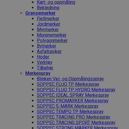
Kart- og oppmåling
Bekledning
Grense­merker
Fjellmerker
Jordmerker
Myrmerker
Morenemerker
Polygonmerker
Bymerker
Asfaltspiker
Hoder
Verktøy
Tilbehør
Merkespray
Blinken Vei- og Oppmålingsspray
SOPPEC FLUO TP Merkespray
SOPPEC FLUO TP HYDRO Merkespray
SOPPEC IDEAL SPRAY Merkespray
SOPPEC PROMARKER Merkespray
SOPPEC S-MARK Merkespray
SOPPEC TEMPO TP Merkespray
SOPPEC TRACING PRO Merkespray
SOPPEC TRACING SPORT Merkespray
SOPPEC STRONG MARKER Merkespray