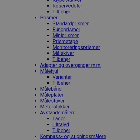
Reservedeler
Tilbehør
Prismer
Standardprismer
Rundprismer
Miniprismer
Prismetape
Monitoreringsprismer
Målskiver
Tilbehør
Adapter og overganger m.m.
Målehjul
Varianter
Tilbehør
Målebånd
Måleplater
Målestaver
Meterstokker
Avstandsmålere
Laser
Ultralyd
Tilbehør
Kompass- og stigningsmålere