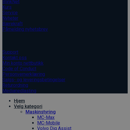
BlinkNet
Kurs
Service
Nyheter
Bærekraft
Påmelding nyhetsbrev
Informasjon
Support
Kontakt oss
Min konto nettbutikk
Code of Conduct
Personvernerklæring
Salgs- og leveringsbetingelser
Returordning
Medianedlasting
Hjem
Velg kategori
Maskinstyring
MC-Max
MC-Mobile
Volvo Dig Assist