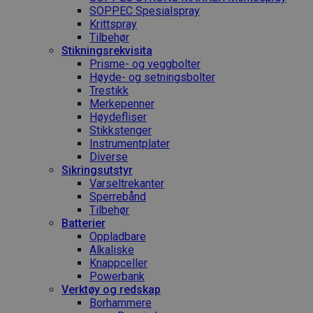
SOPPEC Spesialspray
Krittspray
Tilbehør
Stikningsrekvisita
Prisme- og veggbolter
Høyde- og setningsbolter
Trestikk
Merkepenner
Høydefliser
Stikkstenger
Instrumentplater
Diverse
Sikringsutstyr
Varseltrekanter
Sperrebånd
Tilbehør
Batterier
Oppladbare
Alkaliske
Knappceller
Powerbank
Verktøy og redskap
Borhammere