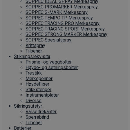
SOPPEC IDEAL SPRAY Merkespray
SOPPEC PROMARKER Merkespray
SOPPEC S-MARK Merkespray
SOPPEC TEMPO TP Merkespray
SOPPEC TRACING PRO Merkespray
SOPPEC TRACING SPORT Merkespray
SOPPEC STRONG MARKER Merkespray
SOPPEC Spesialspray
Krittspray
Tilbehør
Stikningsrekvisita
Prisme- og veggbolter
Høyde- og setningsbolter
Trestikk
Merkepenner
Høydefliser
Stikkstenger
Instrumentplater
Diverse
Sikringsutstyr
Varseltrekanter
Sperrebånd
Tilbehør
Batterier