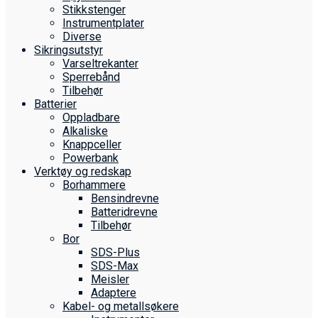
Stikkstenger
Instrumentplater
Diverse
Sikringsutstyr
Varseltrekanter
Sperrebånd
Tilbehør
Batterier
Oppladbare
Alkaliske
Knappceller
Powerbank
Verktøy og redskap
Borhammere
Bensindrevne
Batteridrevne
Tilbehør
Bor
SDS-Plus
SDS-Max
Meisler
Adaptere
Kabel- og metallsøkere