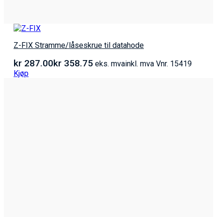
Z-FIX Stramme/låseskrue til datahode
kr
287.00
kr
358.75
eks. mva
inkl. mva
Vnr. 15419
Kjøp