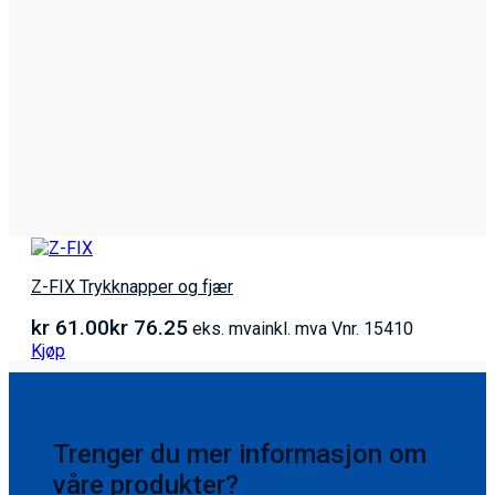
Z-FIX Trykknapper og fjær
kr
61.00
kr
76.25
eks. mva
inkl. mva
Vnr. 15410
Kjøp
Trenger du mer informasjon om
våre produkter?