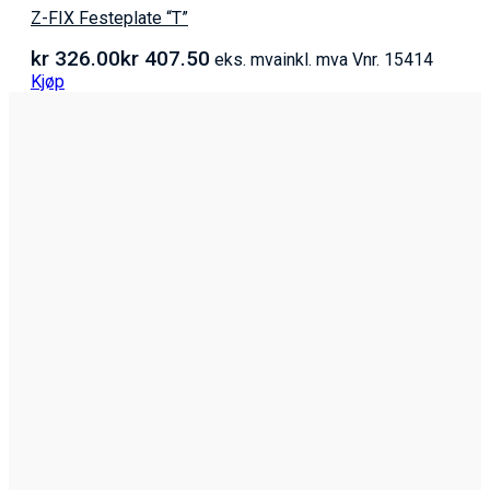
Z-FIX Festeplate “T”
kr
326.00
kr
407.50
eks. mva
inkl. mva
Vnr. 15414
Kjøp