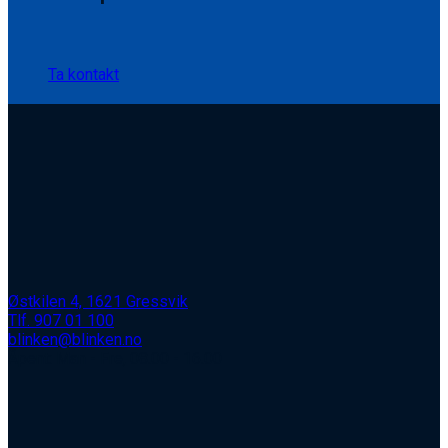
Ta kontakt
Østkilen 4, 1621 Gressvik
Tlf. 907 01 100
blinken@blinken.no
Åpent: Man - Fre, 08.00 - 16.00