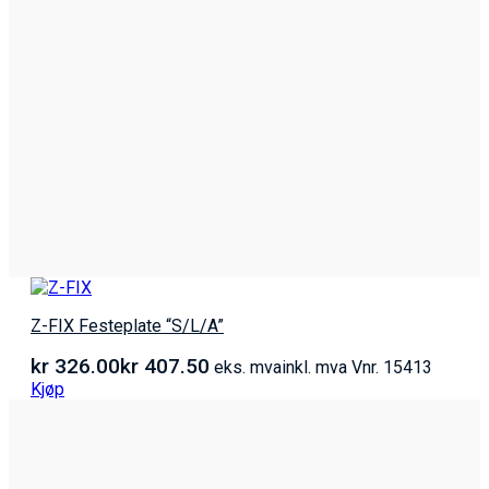
Z-FIX Festeplate “S/L/A”
kr
326.00
kr
407.50
eks. mva
inkl. mva
Vnr. 15413
Kjøp