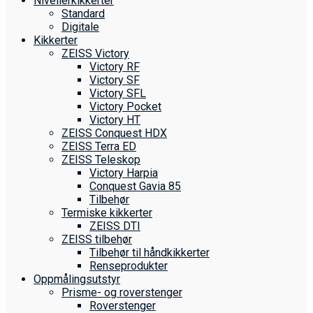
Nivellerkikkerter
Standard
Digitale
Kikkerter
ZEISS Victory
Victory RF
Victory SF
Victory SFL
Victory Pocket
Victory HT
ZEISS Conquest HDX
ZEISS Terra ED
ZEISS Teleskop
Victory Harpia
Conquest Gavia 85
Tilbehør
Termiske kikkerter
ZEISS DTI
ZEISS tilbehør
Tilbehør til håndkikkerter
Renseprodukter
Oppmålings­utstyr
Prisme- og roverstenger
Roverstenger