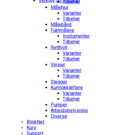
Verktøy og redskap
Tilbehør
Målehjul
Varianter
Tilbehør
Målebånd
Fuktmålere
Instrumenter
Tilbehør
Rettholt
Varianter
Tilbehør
Vinsjer
Varianter
Tilbehør
Slegger
Kumlokkløftere
Varianter
Tilbehør
Pumper
Arbeidsbelysning
Diverse
BlinkNet
Kurs
Support