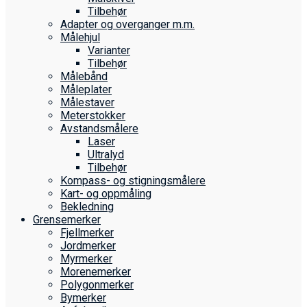
Tilbehør
Adapter og overganger m.m.
Målehjul
Varianter
Tilbehør
Målebånd
Måleplater
Målestaver
Meterstokker
Avstandsmålere
Laser
Ultralyd
Tilbehør
Kompass- og stigningsmålere
Kart- og oppmåling
Bekledning
Grense­merker
Fjellmerker
Jordmerker
Myrmerker
Morenemerker
Polygonmerker
Bymerker