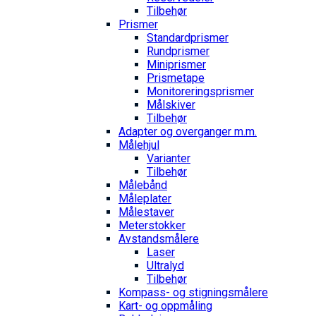
Tilbehør
Prismer
Standardprismer
Rundprismer
Miniprismer
Prismetape
Monitoreringsprismer
Målskiver
Tilbehør
Adapter og overganger m.m.
Målehjul
Varianter
Tilbehør
Målebånd
Måleplater
Målestaver
Meterstokker
Avstandsmålere
Laser
Ultralyd
Tilbehør
Kompass- og stigningsmålere
Kart- og oppmåling