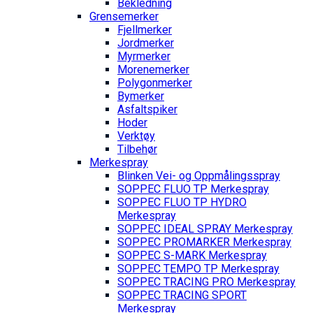
Bekledning
Grense­merker
Fjellmerker
Jordmerker
Myrmerker
Morenemerker
Polygonmerker
Bymerker
Asfaltspiker
Hoder
Verktøy
Tilbehør
Merkespray
Blinken Vei- og Oppmålingsspray
SOPPEC FLUO TP Merkespray
SOPPEC FLUO TP HYDRO
Merkespray
SOPPEC IDEAL SPRAY Merkespray
SOPPEC PROMARKER Merkespray
SOPPEC S-MARK Merkespray
SOPPEC TEMPO TP Merkespray
SOPPEC TRACING PRO Merkespray
SOPPEC TRACING SPORT
Merkespray