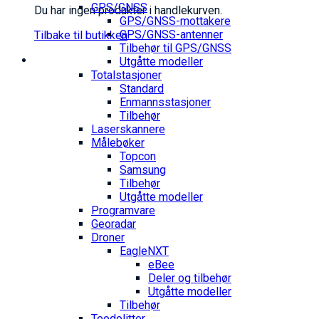
GPS/GNSS
Du har ingen produkter i handlekurven.
GPS/GNSS-mottakere
GPS/GNSS-antenner
Tilbake til butikken
Tilbehør til GPS/GNSS
Utgåtte modeller
Totalstasjoner
Standard
Enmannsstasjoner
Tilbehør
Laserskannere
Målebøker
Topcon
Samsung
Tilbehør
Utgåtte modeller
Programvare
Georadar
Droner
EagleNXT
eBee
Deler og tilbehør
Utgåtte modeller
Tilbehør
Teodolitter