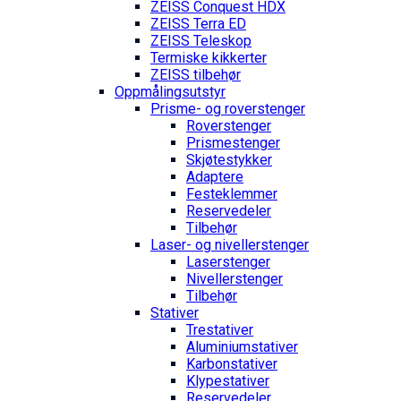
ZEISS Conquest HDX
ZEISS Terra ED
ZEISS Teleskop
Termiske kikkerter
ZEISS tilbehør
Oppmålings­utstyr
Prisme- og roverstenger
Roverstenger
Prismestenger
Skjøtestykker
Adaptere
Festeklemmer
Reservedeler
Tilbehør
Laser- og nivellerstenger
Laserstenger
Nivellerstenger
Tilbehør
Stativer
Trestativer
Aluminiumstativer
Karbonstativer
Klypestativer
Reservedeler