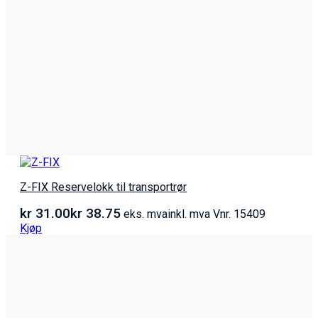
Z-FIX Reservelokk til transportrør
kr
31.00
kr
38.75
eks. mva
inkl. mva
Vnr. 15409
Kjøp