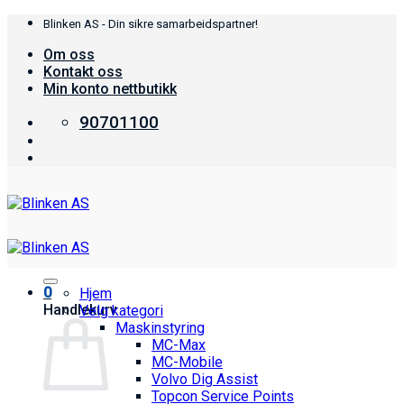
Skip
Blinken AS - Din sikre samarbeidspartner!
to
Om oss
content
Kontakt oss
Min konto nettbutikk
90701100
0
Hjem
Handlekurv
Velg kategori
Maskinstyring
MC-Max
MC-Mobile
Volvo Dig Assist
Topcon Service Points