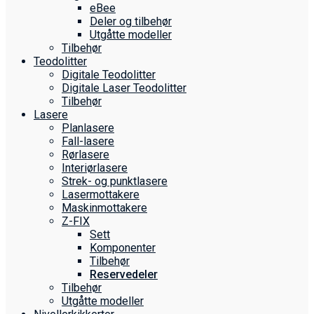
eBee
Deler og tilbehør
Utgåtte modeller
Tilbehør
Teodolitter
Digitale Teodolitter
Digitale Laser Teodolitter
Tilbehør
Lasere
Planlasere
Fall-lasere
Rørlasere
Interiør­lasere
Strek- og punktlasere
Laser­mottakere
Maskin­mottakere
Z-FIX
Sett
Komponenter
Tilbehør
Reservedeler
Tilbehør
Utgåtte modeller