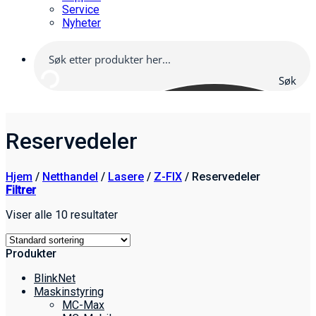
Service
Nyheter
Søk
her
Reservedeler
Hjem
/
Netthandel
/
Lasere
/
Z-FIX
/
Reservedeler
Filtrer
Viser alle 10 resultater
Produkter
BlinkNet
Maskinstyring
MC-Max