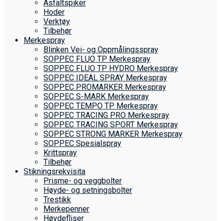
Asfaltspiker
Hoder
Verktøy
Tilbehør
Merkespray
Blinken Vei- og Oppmålingsspray
SOPPEC FLUO TP Merkespray
SOPPEC FLUO TP HYDRO Merkespray
SOPPEC IDEAL SPRAY Merkespray
SOPPEC PROMARKER Merkespray
SOPPEC S-MARK Merkespray
SOPPEC TEMPO TP Merkespray
SOPPEC TRACING PRO Merkespray
SOPPEC TRACING SPORT Merkespray
SOPPEC STRONG MARKER Merkespray
SOPPEC Spesialspray
Krittspray
Tilbehør
Stikningsrekvisita
Prisme- og veggbolter
Høyde- og setningsbolter
Trestikk
Merkepenner
Høydefliser