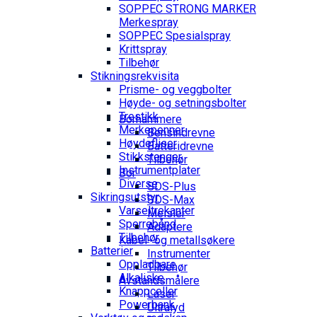
SOPPEC STRONG MARKER
Merkespray
SOPPEC Spesialspray
Krittspray
Tilbehør
Stikningsrekvisita
Prisme- og veggbolter
Høyde- og setningsbolter
Trestikk
Borhammere
Merkepenner
Bensindrevne
Høydefliser
Batteridrevne
Stikkstenger
Tilbehør
Instrumentplater
Bor
Diverse
SDS-Plus
Sikringsutstyr
SDS-Max
Varseltrekanter
Meisler
Sperrebånd
Adaptere
Tilbehør
Kabel- og metallsøkere
Batterier
Instrumenter
Oppladbare
Tilbehør
Alkaliske
Avstandsmålere
Knappceller
Laser
Powerbank
Ultralyd