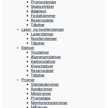
Prismestenger
Skjøtestykker
Adaptere
Festeklemmer
Reservedeler
Tilbehør
Laser- og nivellerstenger
Laserstenger
Nivellerstenger
Tilbehør
Stativer
Trestativer
Aluminiumstativer
Karbonstativer
Klypestativer
Reservedeler
Tilbehør
Prismer
Standardprismer
Rundprismer
Miniprismer
Prismetape
Monitoreringsprismer
Målskiver