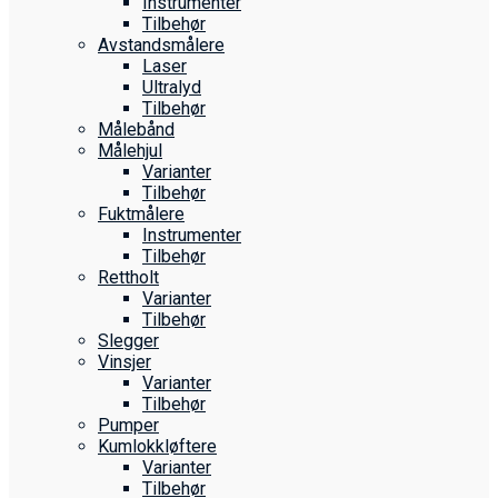
Instrumenter
Tilbehør
Avstandsmålere
Laser
Ultralyd
Tilbehør
Målebånd
Målehjul
Varianter
Tilbehør
Fuktmålere
Instrumenter
Tilbehør
Rettholt
Varianter
Tilbehør
Slegger
Vinsjer
Varianter
Tilbehør
Pumper
Kumlokkløftere
Varianter
Tilbehør