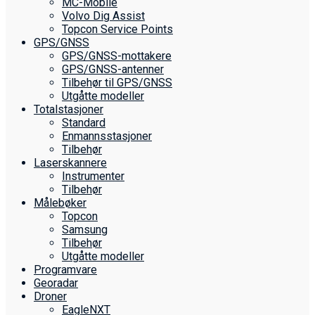
MC-Mobile
Volvo Dig Assist
Topcon Service Points
GPS/GNSS
GPS/GNSS-mottakere
GPS/GNSS-antenner
Tilbehør til GPS/GNSS
Utgåtte modeller
Totalstasjoner
Standard
Enmannsstasjoner
Tilbehør
Laserskannere
Instrumenter
Tilbehør
Målebøker
Topcon
Samsung
Tilbehør
Utgåtte modeller
Programvare
Georadar
Droner
EagleNXT