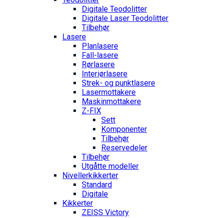
Digitale Teodolitter
Digitale Laser Teodolitter
Tilbehør
Lasere
Planlasere
Fall-lasere
Rørlasere
Interiør­lasere
Strek- og punktlasere
Laser­mottakere
Maskin­mottakere
Z-FIX
Sett
Komponenter
Tilbehør
Reservedeler
Tilbehør
Utgåtte modeller
Nivellerkikkerter
Standard
Digitale
Kikkerter
ZEISS Victory