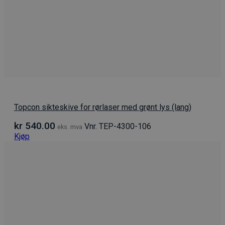
Topcon sikteskive for rørlaser med grønt lys (lang)
kr
540.00
Vnr. TEP-4300-106
eks. mva
Kjøp