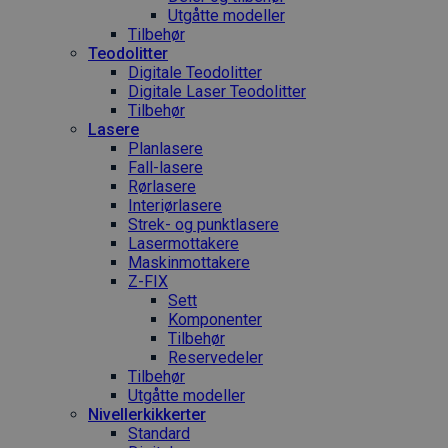
Utgåtte modeller
Tilbehør
Teodolitter
Digitale Teodolitter
Digitale Laser Teodolitter
Tilbehør
Lasere
Planlasere
Fall-lasere
Rørlasere
Interiør­lasere
Strek- og punktlasere
Laser­mottakere
Maskin­mottakere
Z-FIX
Sett
Komponenter
Tilbehør
Reservedeler
Tilbehør
Utgåtte modeller
Nivellerkikkerter
Standard