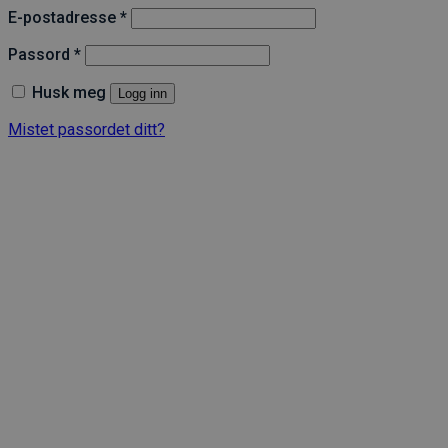
Påkrevd
E-postadresse
*
Påkrevd
Passord
*
Husk meg
Logg inn
Mistet passordet ditt?