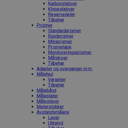
Karbonstativer
Klypestativer
Reservedeler
Tilbehør
Prismer
Standardprismer
Rundprismer
Miniprismer
Prismetape
Monitoreringsprismer
Målskiver
Tilbehør
Adapter og overganger m.m.
Målehjul
Varianter
Tilbehør
Målebånd
Måleplater
Målestaver
Meterstokker
Avstandsmålere
Laser
Ultralyd