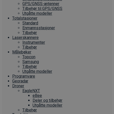
GPS/GNSS-antenner
Tilbehør til GPS/GNSS
Utgåtte modeller
Totalstasjoner
Standard
Enmannsstasjoner
Tilbehør
Laserskannere
Instrumenter
Tilbehør
Målebøker
Topcon
Samsung
Tilbehør
Utgåtte modeller
Programvare
Georadar
Droner
EagleNXT
eBee
Deler og tilbehør
Utgåtte modeller
Tilbehør