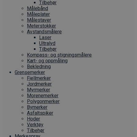
Tilbehør
Målebånd
Måleplater
Målestaver
Meterstokker
Avstandsmålere
Laser
Ultralyd
Tilbehør
Kompass- og stigningsmålere
Kart- og oppmåling
Bekledning
Grense­merker
Fjellmerker
Jordmerker
Myrmerker
Morenemerker
Polygonmerker
Bymerker
Asfaltspiker
Hoder
Verktøy
Tilbehør
Merkespray