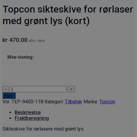
Topcon sikteskive for rørlaser
med grønt lys (kort)
kr
470.00
eks. mva
Mva-visning:
Topcon
sikteskive
Kjøp
for
Vnr:
TEP-9400-118
Kategori:
Tilbehør
Merke:
Topcon
rørlaser
med
Beskrivelse
grønt
Fraktberegning
lys
Sikteskive for rørlasere med grønt lys.
(kort)
antall