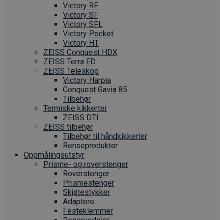
Victory RF
Victory SF
Victory SFL
Victory Pocket
Victory HT
ZEISS Conquest HDX
ZEISS Terra ED
ZEISS Teleskop
Victory Harpia
Conquest Gavia 85
Tilbehør
Termiske kikkerter
ZEISS DTI
ZEISS tilbehør
Tilbehør til håndkikkerter
Renseprodukter
Oppmålings­utstyr
Prisme- og roverstenger
Roverstenger
Prismestenger
Skjøtestykker
Adaptere
Festeklemmer