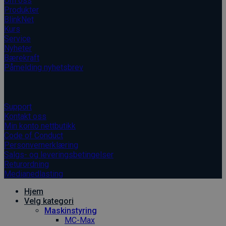
Om oss
Produkter
BlinkNet
Kurs
Service
Nyheter
Bærekraft
Påmelding nyhetsbrev
Informasjon
Support
Kontakt oss
Min konto nettbutikk
Code of Conduct
Personvernerklæring
Salgs- og leveringsbetingelser
Returordning
Medianedlasting
Hjem
Velg kategori
Maskinstyring
MC-Max