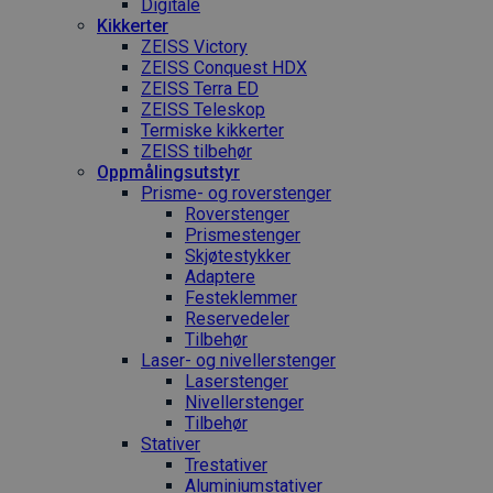
Digitale
Kikkerter
ZEISS Victory
ZEISS Conquest HDX
ZEISS Terra ED
ZEISS Teleskop
Termiske kikkerter
ZEISS tilbehør
Oppmålings­utstyr
Prisme- og roverstenger
Roverstenger
Prismestenger
Skjøtestykker
Adaptere
Festeklemmer
Reservedeler
Tilbehør
Laser- og nivellerstenger
Laserstenger
Nivellerstenger
Tilbehør
Stativer
Trestativer
Aluminiumstativer