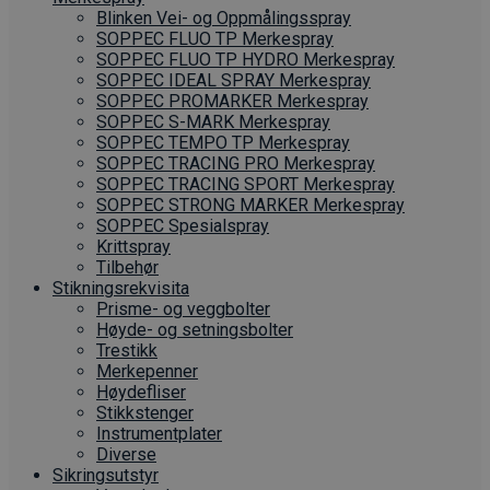
Blinken Vei- og Oppmålingsspray
SOPPEC FLUO TP Merkespray
SOPPEC FLUO TP HYDRO Merkespray
SOPPEC IDEAL SPRAY Merkespray
SOPPEC PROMARKER Merkespray
SOPPEC S-MARK Merkespray
SOPPEC TEMPO TP Merkespray
SOPPEC TRACING PRO Merkespray
SOPPEC TRACING SPORT Merkespray
SOPPEC STRONG MARKER Merkespray
SOPPEC Spesialspray
Krittspray
Tilbehør
Stikningsrekvisita
Prisme- og veggbolter
Høyde- og setningsbolter
Trestikk
Merkepenner
Høydefliser
Stikkstenger
Instrumentplater
Diverse
Sikringsutstyr