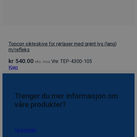
Topcon sikteskive for rørlaser med grønt lys (lang)
m/refleks
kr
540.00
Vnr. TEP-4300-105
eks. mva
Kjøp
Trenger du mer informasjon om
våre produkter?
Ta kontakt