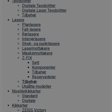
Teodolitter
Digitale Teodolitter
Digitale Laser Teodolitter
Tilbehør
Lasere
Planlasere
Fall-lasere
Rørlasere
Interiør­lasere
Strek- og punktlasere
Laser­mottakere
Maskin­mottakere
Z-FIX
Sett
Komponenter
Tilbehør
Reservedeler
Tilbehør
Utgåtte modeller
Nivellerkikkerter
Standard
Digitale
Kikkerter
ZEISS Victory