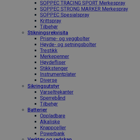
SOPPEC TRACING SPORT Merkespray
SOPPEC STRONG MARKER Merkespray
SOPPEC Spesialspray
Krittspray
Tilbehør
Stikningsrekvisita
Prisme- og veggbolter
Høyde- og setningsbolter
Trestikk
Merkepenner
Høydefliser
Stikkstenger
Instrumentplater
Diverse
Sikringsutstyr
Varseltrekanter
Sperrebånd
Tilbehør
Batterier
Oppladbare
Alkaliske
Knappceller
Powerbank
Verktøy og redskap