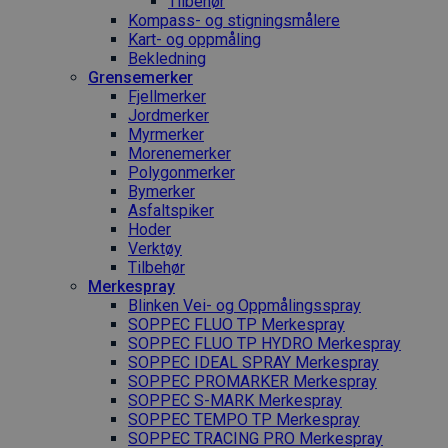
Tilbehør
Kompass- og stigningsmålere
Kart- og oppmåling
Bekledning
Grense­merker
Fjellmerker
Jordmerker
Myrmerker
Morenemerker
Polygonmerker
Bymerker
Asfaltspiker
Hoder
Verktøy
Tilbehør
Merkespray
Blinken Vei- og Oppmålingsspray
SOPPEC FLUO TP Merkespray
SOPPEC FLUO TP HYDRO Merkespray
SOPPEC IDEAL SPRAY Merkespray
SOPPEC PROMARKER Merkespray
SOPPEC S-MARK Merkespray
SOPPEC TEMPO TP Merkespray
SOPPEC TRACING PRO Merkespray