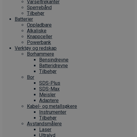
Varseltrekanter
Sperrebånd
Tilbehør
Batterier
Oppladbare
Alkaliske
Knappceller
Powerbank
Verktøy og redskap
Borhammere
Bensindrevne
Batteridrevne
Tilbehør
Bor
SDS-Plus
SDS-Max
Meisler
Adaptere
Kabel- og metallsøkere
Instrumenter
Tilbehør
Avstandsmålere
Laser
Ultralyd