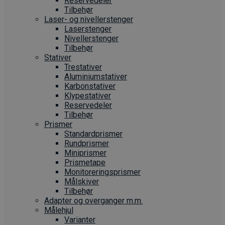
Reservedeler
Tilbehør
Laser- og nivellerstenger
Laserstenger
Nivellerstenger
Tilbehør
Stativer
Trestativer
Aluminiumstativer
Karbonstativer
Klypestativer
Reservedeler
Tilbehør
Prismer
Standardprismer
Rundprismer
Miniprismer
Prismetape
Monitoreringsprismer
Målskiver
Tilbehør
Adapter og overganger m.m.
Målehjul
Varianter