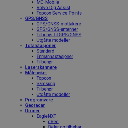
MC-Mobile
Volvo Dig Assist
Topcon Service Points
GPS/GNSS
GPS/GNSS-mottakere
GPS/GNSS-antenner
Tilbehør til GPS/GNSS
Utgåtte modeller
Totalstasjoner
Standard
Enmannsstasjoner
Tilbehør
Laserskannere
Målebøker
Topcon
Samsung
Tilbehør
Utgåtte modeller
Programvare
Georadar
Droner
EagleNXT
eBee
Deler og tilbehør