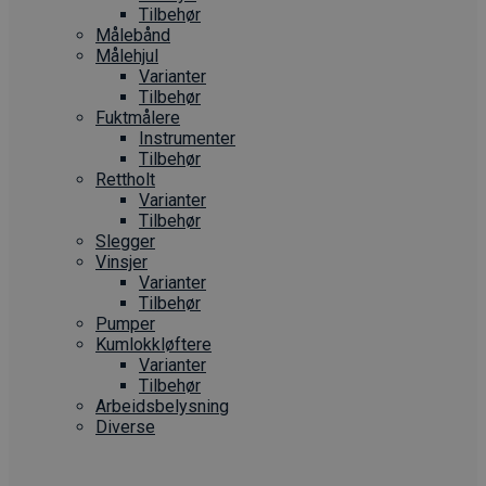
Tilbehør
Målebånd
Målehjul
Varianter
Tilbehør
Fuktmålere
Instrumenter
Tilbehør
Rettholt
Varianter
Tilbehør
Slegger
Vinsjer
Varianter
Tilbehør
Pumper
Kumlokkløftere
Varianter
Tilbehør
Arbeidsbelysning
Diverse