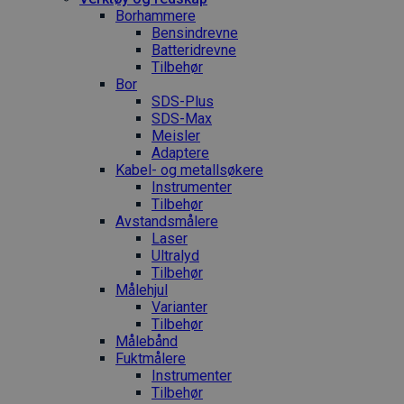
Borhammere
Bensindrevne
Batteridrevne
Tilbehør
Bor
SDS-Plus
SDS-Max
Meisler
Adaptere
Kabel- og metallsøkere
Instrumenter
Tilbehør
Avstandsmålere
Laser
Ultralyd
Tilbehør
Målehjul
Varianter
Tilbehør
Målebånd
Fuktmålere
Instrumenter
Tilbehør