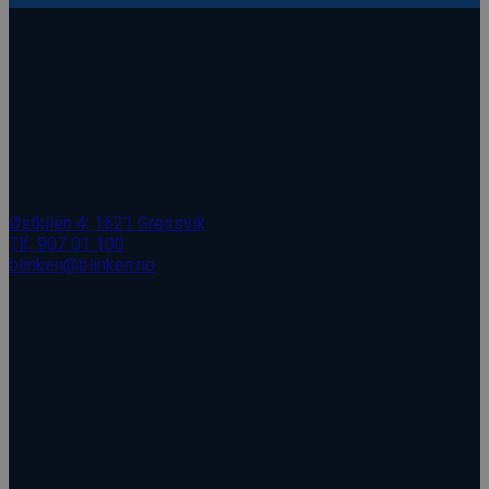
Østkilen 4, 1621 Gressvik
Tlf. 907 01 100
blinken@blinken.no
Åpent: Man - Fre, 08.00 - 16.00