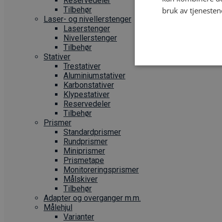
Reservedeler
Tilbehør
bruk av tjenesten
Laser- og nivellerstenger
Laserstenger
Nivellerstenger
Tilbehør
Stativer
Trestativer
Aluminiumstativer
Karbonstativer
Klypestativer
Reservedeler
Tilbehør
Prismer
Standardprismer
Rundprismer
Miniprismer
Prismetape
Monitoreringsprismer
Målskiver
Tilbehør
Adapter og overganger m.m.
Målehjul
Varianter