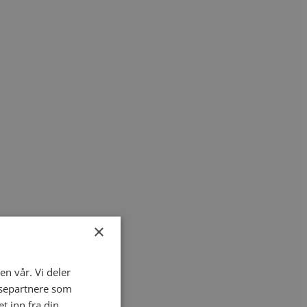
×
en vår. Vi deler
ysepartnere som
 inn fra din