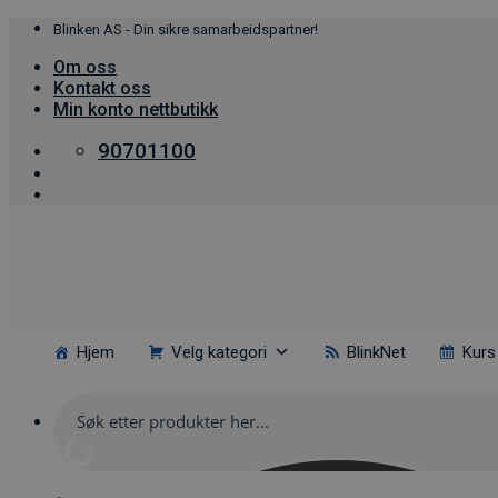
Skip
Blinken AS - Din sikre samarbeidspartner!
to
Om oss
content
Kontakt oss
Min konto nettbutikk
90701100
Hjem
Velg kategori
BlinkNet
Kurs