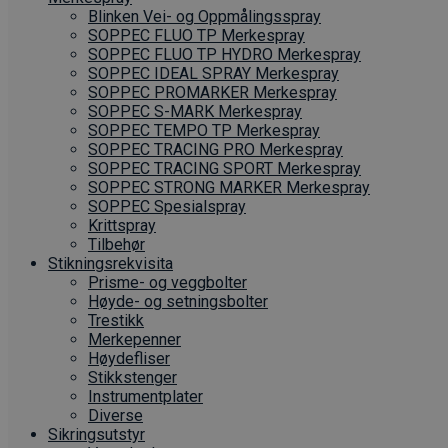
Blinken Vei- og Oppmålingsspray
SOPPEC FLUO TP Merkespray
SOPPEC FLUO TP HYDRO Merkespray
SOPPEC IDEAL SPRAY Merkespray
SOPPEC PROMARKER Merkespray
SOPPEC S-MARK Merkespray
SOPPEC TEMPO TP Merkespray
SOPPEC TRACING PRO Merkespray
SOPPEC TRACING SPORT Merkespray
SOPPEC STRONG MARKER Merkespray
SOPPEC Spesialspray
Krittspray
Tilbehør
Stikningsrekvisita
Prisme- og veggbolter
Høyde- og setningsbolter
Trestikk
Merkepenner
Høydefliser
Stikkstenger
Instrumentplater
Diverse
Sikringsutstyr