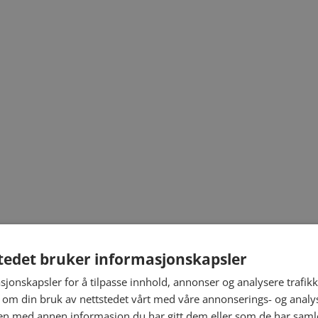
tedet bruker informasjonskapsler
sjonskapsler for å tilpasse innhold, annonser og analysere trafikk
 om din bruk av nettstedet vårt med våre annonserings- og anal
n med annen informasjon du har gitt dem eller som de har samlet