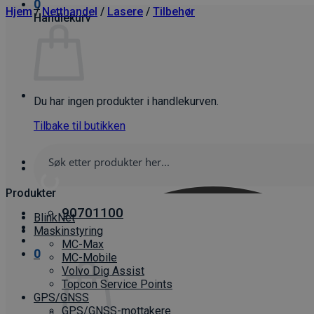
0
Hjem
/
Netthandel
/
Lasere
/
Tilbehør
Handlekurv
Du har ingen produkter i handlekurven.
Tilbake til butikken
Produkter
90701100
BlinkNet
Maskinstyring
MC-Max
0
MC-Mobile
Volvo Dig Assist
Topcon Service Points
GPS/GNSS
GPS/GNSS-mottakere