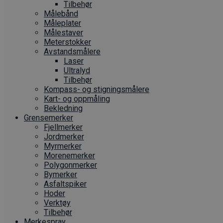
Tilbehør
Målebånd
Måleplater
Målestaver
Meterstokker
Avstandsmålere
Laser
Ultralyd
Tilbehør
Kompass- og stigningsmålere
Kart- og oppmåling
Bekledning
Grense­merker
Fjellmerker
Jordmerker
Myrmerker
Morenemerker
Polygonmerker
Bymerker
Asfaltspiker
Hoder
Verktøy
Tilbehør
Merkespray