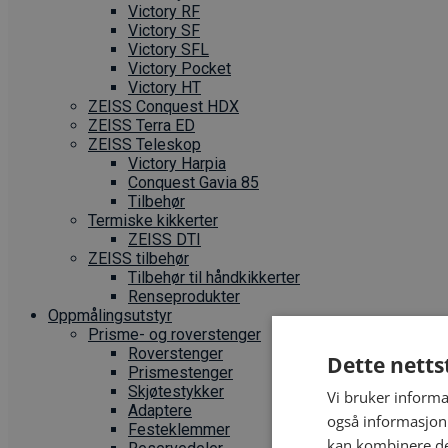
Victory RF
Victory SF
Victory SFL
Victory Pocket
Victory HT
ZEISS Conquest HDX
ZEISS Terra ED
ZEISS Teleskop
Victory Harpia
Conquest Gavia 85
Tilbehør
Termiske kikkerter
ZEISS DTI
ZEISS tilbehør
Tilbehør til håndkikkerter
Renseprodukter
Oppmålings­utstyr
Prisme- og roverstenger
Roverstenger
Dette netts
Prismestenger
Skjøtestykker
Vi bruker informa
Adaptere
også informasjon
Festeklemmer
kan kombinere de