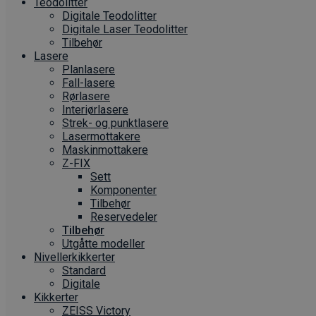
Teodolitter
Digitale Teodolitter
Digitale Laser Teodolitter
Tilbehør
Lasere
Planlasere
Fall-lasere
Rørlasere
Interiør­lasere
Strek- og punktlasere
Laser­mottakere
Maskin­mottakere
Z-FIX
Sett
Komponenter
Tilbehør
Reservedeler
Tilbehør
Utgåtte modeller
Nivellerkikkerter
Standard
Digitale
Kikkerter
ZEISS Victory