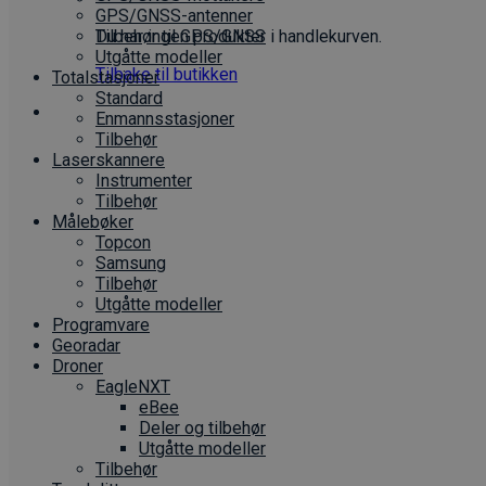
GPS/GNSS-antenner
Du har ingen produkter i handlekurven.
Tilbehør til GPS/GNSS
Utgåtte modeller
Tilbake til butikken
Totalstasjoner
Standard
Enmannsstasjoner
Tilbehør
Laserskannere
Instrumenter
Tilbehør
Målebøker
Topcon
Samsung
Tilbehør
Utgåtte modeller
Programvare
Georadar
Droner
EagleNXT
eBee
Deler og tilbehør
Utgåtte modeller
Tilbehør