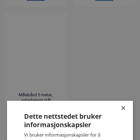
Målebånd 5 meter,
nylonbelagt stål
×
kr
100.00
eks. mva
Dette nettstedet bruker
Vnr. 13445
informasjonskapsler
KJØP
Vi bruker informasjonskapsler for å