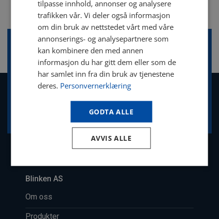
tilpasse innhold, annonser og analysere
trafikken vår. Vi deler også informasjon
om din bruk av nettstedet vårt med våre
annonserings- og analysepartnere som
kan kombinere den med annen
Trenger du mer informasjon om våre
informasjon du har gitt dem eller som de
produkter?
har samlet inn fra din bruk av tjenestene
deres.
Personvernerklæring
TA KONTAKT
GODTA ALLE
AVVIS ALLE
Blinken AS
Om oss
Produkter