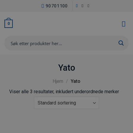
Skip
90701100
to
content
0
Yato
Hjem
/
Yato
Viser alle 3 resultater, inkludert underordnede merker