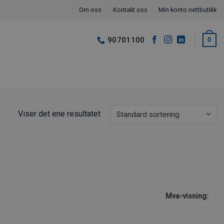
Om oss
Kontakt oss
Min konto nettbutikk
90701100
0
Viser det ene resultatet
Mva-visning: