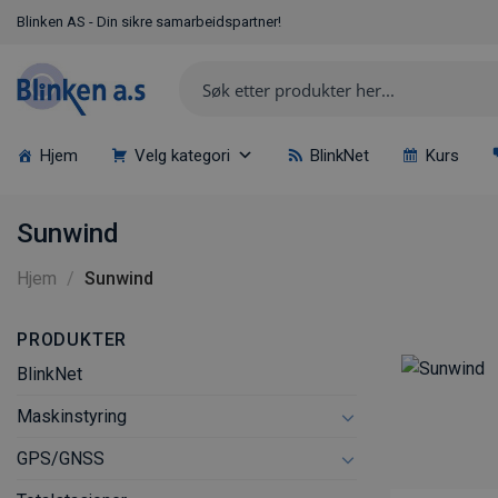
Skip
Blinken AS - Din sikre samarbeidspartner!
to
content
Hjem
Velg kategori
BlinkNet
Kurs
Sunwind
Hjem
/
Sunwind
PRODUKTER
BlinkNet
Maskinstyring
GPS/GNSS