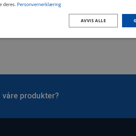
e deres.
Personvernerklæring
AVVIS ALLE
 våre produkter?