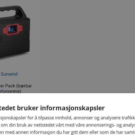
wer Pack (bærbar
mforsyning)
0.00
eks. mva
tedet bruker informasjonskapsler
r. 14637
sjonskapsler for å tilpasse innhold, annonser og analysere trafikk
KJØP
 om din bruk av nettstedet vårt med våre annonserings- og anal
n med annen informasjon du har gitt dem eller som de har samlet