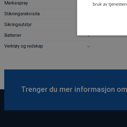
Merkespray
bruk av tjenesten
Stikningsrekvisita
Sikringsutstyr
Batterier
Verktøy og redskap
Trenger du mer informasjon om