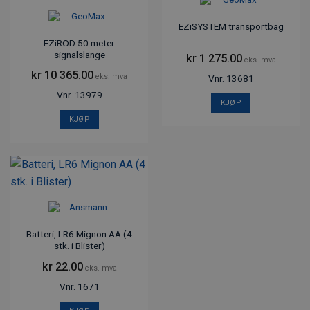
EZiSYSTEM transportbag
EZiROD 50 meter
signalslange
kr
1 275.00
eks. mva
kr
10 365.00
eks. mva
Vnr. 13681
Vnr. 13979
KJØP
KJØP
Batteri, LR6 Mignon AA (4
stk. i Blister)
kr
22.00
eks. mva
Vnr. 1671