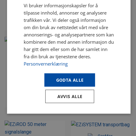
kr
11 690.00
kr
4 090.00
eks. mva
eks. mva
Vi bruker informasjonskapsler for å
Vnr. 13679
Vnr. 13981
tilpasse innhold, annonser og analysere
trafikken vår. Vi deler også informasjon
KJØP
KJØP
om din bruk av nettstedet vårt med våre
annonserings- og analysepartnere som kan
kombinere den med annen informasjon du
har gitt dem eller som de har samlet inn
fra din bruk av tjenestene deres.
Personvernerklæring
EZiTEX signalklemme
EZiROD 80 meter
signalslange
kr
4 075.00
eks. mva
GODTA ALLE
kr
11 890.00
eks. mva
Vnr. 13680
Vnr. 13978
AVVIS ALLE
KJØP
KJØP