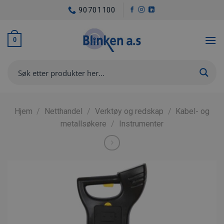
Skip
90701100
to
content
0
Hjem
/
Netthandel
/
Verktøy og redskap
/
Kabel- og
metallsøkere
/
Instrumenter