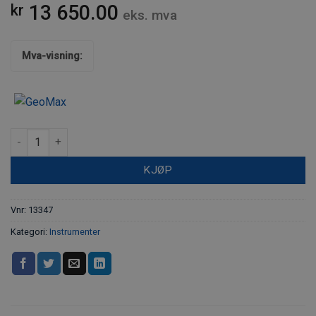
13 650.00
kr
eks. mva
Mva-visning:
EZiCAT i550 kabeldetektor antall
KJØP
Vnr:
13347
Kategori:
Instrumenter