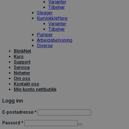
Varianter
Tilbehør
Slegger
Kumlokkløftere
Varianter
Tilbehør
Pumper
Arbeidsbelysning
Diverse
BlinkNet
Kurs
Support
Service
Nyheter
Om oss
Kontakt oss
Min konto nettbutikk
Logg inn
Påkrevd
E-postadresse
*
Påkrevd
Passord
*