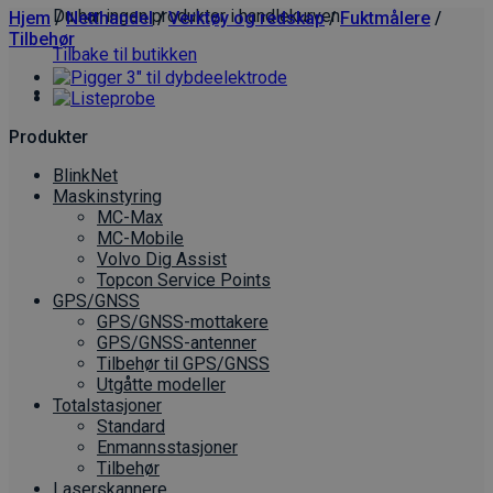
Du har ingen produkter i handlekurven.
Hjem
/
Netthandel
/
Verktøy og redskap
/
Fuktmålere
/
Tilbehør
Tilbake til butikken
Produkter
BlinkNet
Maskinstyring
MC-Max
MC-Mobile
Volvo Dig Assist
Topcon Service Points
GPS/GNSS
GPS/GNSS-mottakere
GPS/GNSS-antenner
Tilbehør til GPS/GNSS
Utgåtte modeller
Totalstasjoner
Standard
Enmannsstasjoner
Tilbehør
Laserskannere