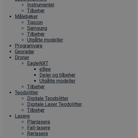
Instrumenter
Tilbehør
Målebøker
Topcon
Samsung
Tilbehør
Utgåtte modeller
Programvare
Georadar
Droner
EagleNXT
eBee
Deler og tilbehør
Utgåtte modeller
Tilbehør
Teodolitter
Digitale Teodolitter
Digitale Laser Teodolitter
Tilbehør
Lasere
Planlasere
Fall-lasere
Rørlasere