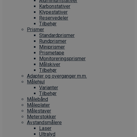
Aluminiumstativer
Karbonstativer
Klypestativer
Reservedeler
Tilbehør
Prismer
Standardprismer
Rundprismer
Miniprismer
Prismetape
Monitoreringsprismer
Målskiver
Tilbehør
Adapter og overganger m.m.
Målehjul
Varianter
Tilbehør
Målebånd
Måleplater
Målestaver
Meterstokker
Avstandsmålere
Laser
Ultralyd