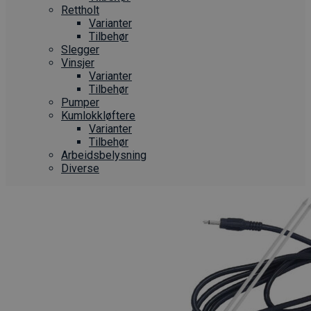
Rettholt
Varianter
Tilbehør
Slegger
Vinsjer
Varianter
Tilbehør
Pumper
Kumlokkløftere
Varianter
Tilbehør
Arbeidsbelysning
Diverse