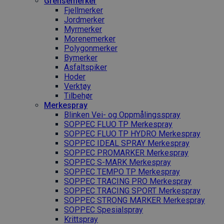
Grense­merker
Fjellmerker
Jordmerker
Myrmerker
Morenemerker
Polygonmerker
Bymerker
Asfaltspiker
Hoder
Verktøy
Tilbehør
Merkespray
Blinken Vei- og Oppmålingsspray
SOPPEC FLUO TP Merkespray
SOPPEC FLUO TP HYDRO Merkespray
SOPPEC IDEAL SPRAY Merkespray
SOPPEC PROMARKER Merkespray
SOPPEC S-MARK Merkespray
SOPPEC TEMPO TP Merkespray
SOPPEC TRACING PRO Merkespray
SOPPEC TRACING SPORT Merkespray
SOPPEC STRONG MARKER Merkespray
SOPPEC Spesialspray
Krittspray