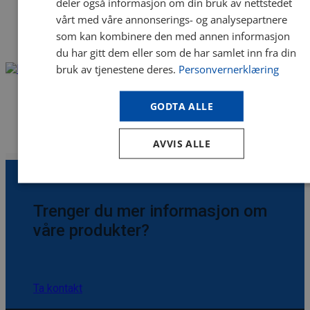
deler også informasjon om din bruk av nettstedet
Listeprobe
vårt med våre annonserings- og analysepartnere
som kan kombinere den med annen informasjon
kr
1 607.00
Vnr. 15102
eks. mva
du har gitt dem eller som de har samlet inn fra din
Kjøp
bruk av tjenestene deres.
Personvernerklæring
GODTA ALLE
Hammerelektrode HD
kr
4 106.00
Vnr. 12458
eks. mva
AVVIS ALLE
Kjøp
Trenger du mer informasjon om
våre produkter?
Ta kontakt