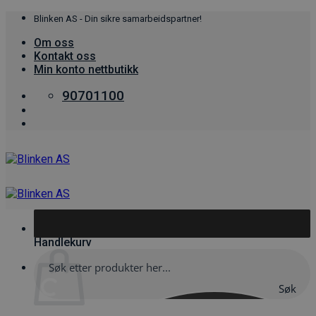
Skip
Blinken AS - Din sikre samarbeidspartner!
to
Om oss
content
Kontakt oss
Min konto nettbutikk
90701100
0
Handlekurv
Søk
her