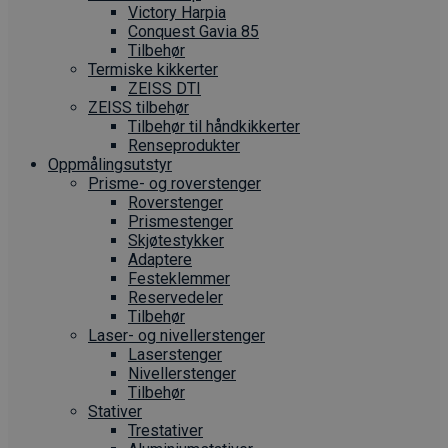
Victory Harpia
Conquest Gavia 85
Tilbehør
Termiske kikkerter
ZEISS DTI
ZEISS tilbehør
Tilbehør til håndkikkerter
Renseprodukter
Oppmålings­utstyr
Prisme- og roverstenger
Roverstenger
Prismestenger
Skjøtestykker
Adaptere
Festeklemmer
Reservedeler
Tilbehør
Laser- og nivellerstenger
Laserstenger
Nivellerstenger
Tilbehør
Stativer
Trestativer