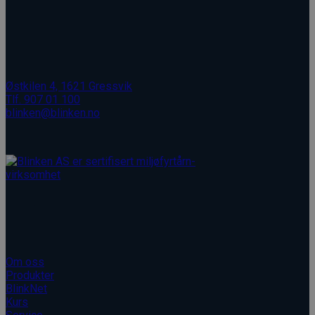
Østkilen 4, 1621 Gressvik
Tlf. 907 01 100
blinken@blinken.no
Åpent: Man - Fre, 08.00 - 16.00
Kopirett © 2026 Blinken AS
Blinken AS
Om oss
Produkter
BlinkNet
Kurs