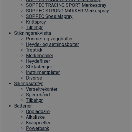
SOPPEC TRACING SPORT Merkespray
SOPPEC STRONG MARKER Merkespray
SOPPEC Spesialspray
Krittspray
Tilbehør
Stikningsrekvisita
Prisme- og veggbolter
Høyde- og setningsbolter
Trestikk
Merkepenner
Høydefliser
Stikkstenger
Instrumentplater
Diverse
Sikringsutstyr
Varseltrekanter
Sperrebånd
Tilbehør
Batterier
Oppladbare
Alkaliske
Knappceller
Powerbank