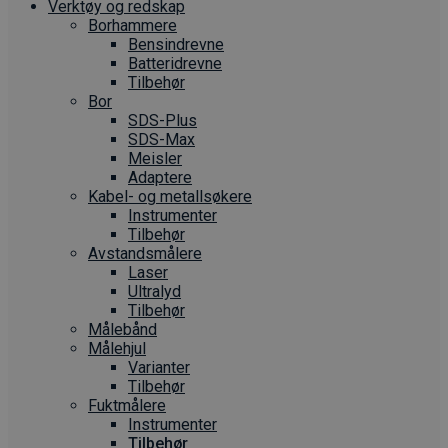
Verktøy og redskap
Borhammere
Bensindrevne
Batteridrevne
Tilbehør
Bor
SDS-Plus
SDS-Max
Meisler
Adaptere
Kabel- og metallsøkere
Instrumenter
Tilbehør
Avstandsmålere
Laser
Ultralyd
Tilbehør
Målebånd
Målehjul
Varianter
Tilbehør
Fuktmålere
Instrumenter
Tilbehør