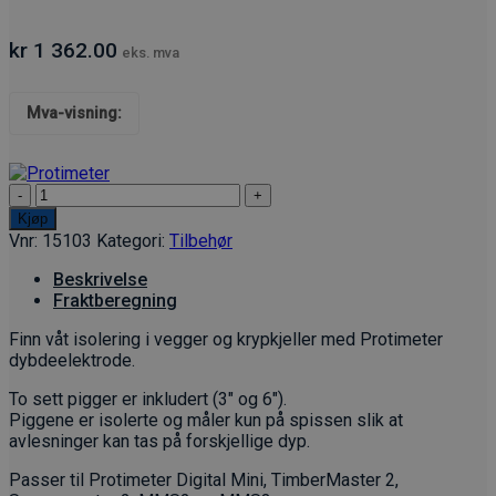
kr
1 362.00
eks. mva
Mva-visning:
Dybdeelektrode
antall
Kjøp
Vnr:
15103
Kategori:
Tilbehør
Beskrivelse
Fraktberegning
Finn våt isolering i vegger og krypkjeller med Protimeter
dybdeelektrode.
To sett pigger er inkludert (3″ og 6″).
Piggene er isolerte og måler kun på spissen slik at
avlesninger kan tas på forskjellige dyp.
Passer til Protimeter Digital Mini, TimberMaster 2,