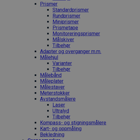
Prismer
Standardprismer
Rundprismer
Miniprismer
Prismetape
Monitoreringsprismer
Målskiver
Tilbehør
Adapter og overganger m.m.
Målehjul
Varianter
Tilbehør
Målebånd
Måleplater
Målestaver
Meterstokker
Avstandsmålere
Laser
Ultralyd
Tilbehør
Kompass- og stigningsmålere
Kart- og oppmåling
Bekledning