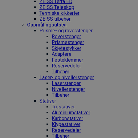
ZEISS Terra ED
ZEISS Teleskop
Termiske kikkerter
ZEISS tilbehør
Oppmålings­utstyr
Prisme- og roverstenger
Roverstenger
Prismestenger
Skjøtestykker
Adaptere
Festeklemmer
Reservedeler
Tilbehør
Laser- og nivellerstenger
Laserstenger
Nivellerstenger
Tilbehør
Stativer
Trestativer
Aluminiumstativer
Karbonstativer
Klypestativer
Reservedeler
Tilbehør