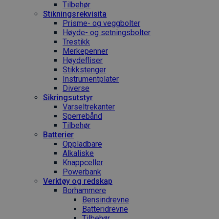
Tilbehør
Stikningsrekvisita
Prisme- og veggbolter
Høyde- og setningsbolter
Trestikk
Merkepenner
Høydefliser
Stikkstenger
Instrumentplater
Diverse
Sikringsutstyr
Varseltrekanter
Sperrebånd
Tilbehør
Batterier
Oppladbare
Alkaliske
Knappceller
Powerbank
Verktøy og redskap
Borhammere
Bensindrevne
Batteridrevne
Tilbehør