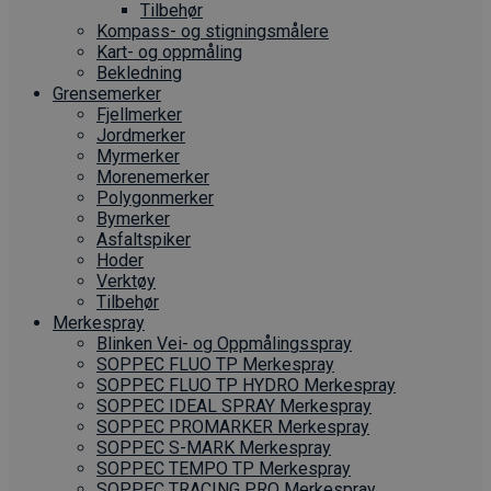
Tilbehør
Kompass- og stigningsmålere
Kart- og oppmåling
Bekledning
Grense­merker
Fjellmerker
Jordmerker
Myrmerker
Morenemerker
Polygonmerker
Bymerker
Asfaltspiker
Hoder
Verktøy
Tilbehør
Merkespray
Blinken Vei- og Oppmålingsspray
SOPPEC FLUO TP Merkespray
SOPPEC FLUO TP HYDRO Merkespray
SOPPEC IDEAL SPRAY Merkespray
SOPPEC PROMARKER Merkespray
SOPPEC S-MARK Merkespray
SOPPEC TEMPO TP Merkespray
SOPPEC TRACING PRO Merkespray