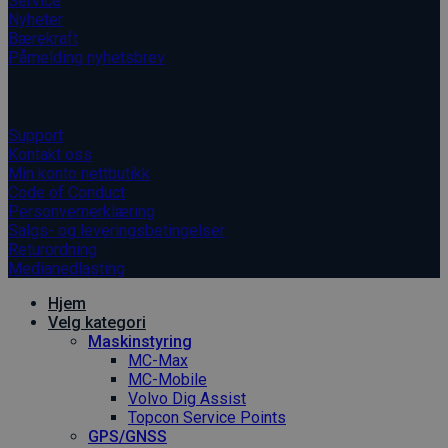
Service
Nyheter
Bærekraft
Påmelding nyhetsbrev
Informasjon
Support
Kontakt oss
Min konto nettbutikk
Code of Conduct
Personvernerklæring
Salgs- og leveringsbetingelser
Returordning
Medianedlasting
Hjem
Velg kategori
Maskinstyring
MC-Max
MC-Mobile
Volvo Dig Assist
Topcon Service Points
GPS/GNSS