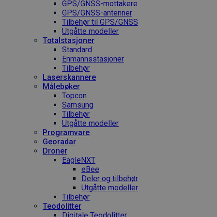
GPS/GNSS-mottakere
GPS/GNSS-antenner
Tilbehør til GPS/GNSS
Utgåtte modeller
Totalstasjoner
Standard
Enmannsstasjoner
Tilbehør
Laserskannere
Målebøker
Topcon
Samsung
Tilbehør
Utgåtte modeller
Programvare
Georadar
Droner
EagleNXT
eBee
Deler og tilbehør
Utgåtte modeller
Tilbehør
Teodolitter
Digitale Teodolitter