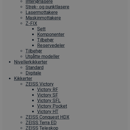
Interiør­lasere
Strek- og punktlasere
Laser­mottakere
Maskin­mottakere
Z-FIX
Sett
Komponenter
Tilbehør
Reservedeler
Tilbehør
Utgåtte modeller
Nivellerkikkerter
Standard
Digitale
Kikkerter
ZEISS Victory
Victory RF
Victory SF
Victory SFL
Victory Pocket
Victory HT
ZEISS Conquest HDX
ZEISS Terra ED
ZEISS Teleskop