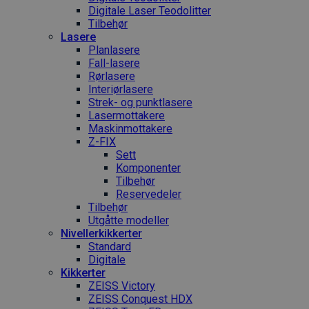
Digitale Laser Teodolitter
Tilbehør
Lasere
Planlasere
Fall-lasere
Rørlasere
Interiør­lasere
Strek- og punktlasere
Laser­mottakere
Maskin­mottakere
Z-FIX
Sett
Komponenter
Tilbehør
Reservedeler
Tilbehør
Utgåtte modeller
Nivellerkikkerter
Standard
Digitale
Kikkerter
ZEISS Victory
ZEISS Conquest HDX