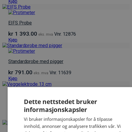
Kjøp
EIFS Probe
kr
1 393.00
Vnr. 12876
eks. mva
Kjøp
Standardprobe med pigger
kr
791.00
Vnr. 11639
eks. mva
Kjøp
Veggelektrode 13 cm
Dette nettstedet bruker
informasjonskapsler
kr
832.00
Vnr. 10247
eks. mva
Kjøp
Vi bruker informasjonskapsler for å tilpasse
innhold, annonser og analysere trafikken vår. Vi