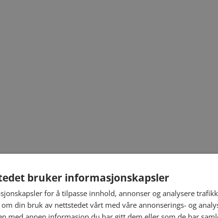
tedet bruker informasjonskapsler
sjonskapsler for å tilpasse innhold, annonser og analysere trafikk
 om din bruk av nettstedet vårt med våre annonserings- og anal
n med annen informasjon du har gitt dem eller som de har samlet