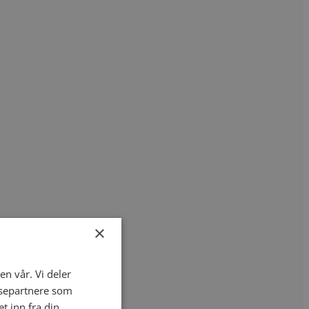
×
en vår. Vi deler
ysepartnere som
 inn fra din