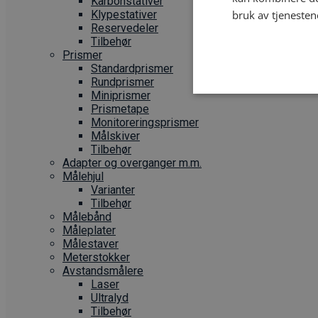
Karbonstativer
Klypestativer
bruk av tjenesten
Reservedeler
Tilbehør
Prismer
Standardprismer
Rundprismer
Miniprismer
Prismetape
Monitoreringsprismer
Målskiver
Tilbehør
Adapter og overganger m.m.
Målehjul
Varianter
Tilbehør
Målebånd
Måleplater
Målestaver
Meterstokker
Avstandsmålere
Laser
Ultralyd
Tilbehør