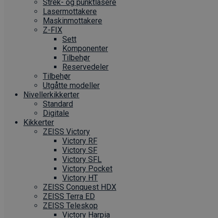
Strek- og punktlasere
Laser­mottakere
Maskin­mottakere
Z-FIX
Sett
Komponenter
Tilbehør
Reservedeler
Tilbehør
Utgåtte modeller
Nivellerkikkerter
Standard
Digitale
Kikkerter
ZEISS Victory
Victory RF
Victory SF
Victory SFL
Victory Pocket
Victory HT
ZEISS Conquest HDX
ZEISS Terra ED
ZEISS Teleskop
Victory Harpia