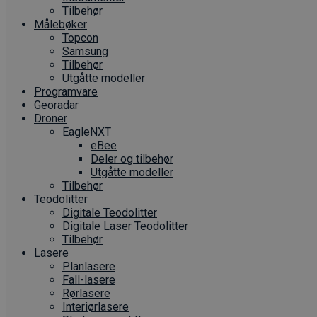
Tilbehør
Målebøker
Topcon
Samsung
Tilbehør
Utgåtte modeller
Programvare
Georadar
Droner
EagleNXT
eBee
Deler og tilbehør
Utgåtte modeller
Tilbehør
Teodolitter
Digitale Teodolitter
Digitale Laser Teodolitter
Tilbehør
Lasere
Planlasere
Fall-lasere
Rørlasere
Interiør­lasere