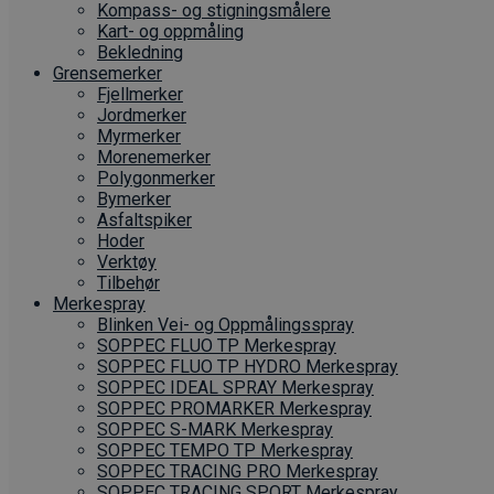
Kompass- og stigningsmålere
Kart- og oppmåling
Bekledning
Grense­merker
Fjellmerker
Jordmerker
Myrmerker
Morenemerker
Polygonmerker
Bymerker
Asfaltspiker
Hoder
Verktøy
Tilbehør
Merkespray
Blinken Vei- og Oppmålingsspray
SOPPEC FLUO TP Merkespray
SOPPEC FLUO TP HYDRO Merkespray
SOPPEC IDEAL SPRAY Merkespray
SOPPEC PROMARKER Merkespray
SOPPEC S-MARK Merkespray
SOPPEC TEMPO TP Merkespray
SOPPEC TRACING PRO Merkespray
SOPPEC TRACING SPORT Merkespray