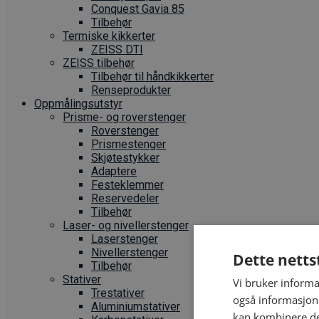
Conquest Gavia 85
Tilbehør
Termiske kikkerter
ZEISS DTI
ZEISS tilbehør
Tilbehør til håndkikkerter
Renseprodukter
Oppmålings­utstyr
Prisme- og roverstenger
Roverstenger
Prismestenger
Skjøtestykker
Adaptere
Festeklemmer
Reservedeler
Tilbehør
Laser- og nivellerstenger
Laserstenger
Nivellerstenger
Dette netts
Tilbehør
Stativer
Vi bruker informa
Trestativer
også informasjon
Aluminiumstativer
kan kombinere de