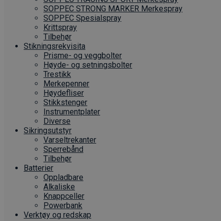
SOPPEC STRONG MARKER Merkespray
SOPPEC Spesialspray
Krittspray
Tilbehør
Stikningsrekvisita
Prisme- og veggbolter
Høyde- og setningsbolter
Trestikk
Merkepenner
Høydefliser
Stikkstenger
Instrumentplater
Diverse
Sikringsutstyr
Varseltrekanter
Sperrebånd
Tilbehør
Batterier
Oppladbare
Alkaliske
Knappceller
Powerbank
Verktøy og redskap