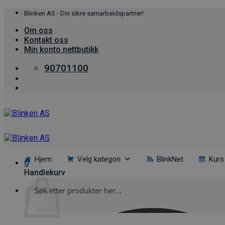
Skip
Blinken AS - Din sikre samarbeidspartner!
to
Om oss
content
Kontakt oss
Min konto nettbutikk
90701100
Hjem
Velg kategori
BlinkNet
Kurs
0
Handlekurv