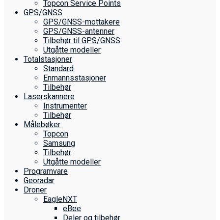
Topcon Service Points
GPS/GNSS
GPS/GNSS-mottakere
GPS/GNSS-antenner
Tilbehør til GPS/GNSS
Utgåtte modeller
Totalstasjoner
Standard
Enmannsstasjoner
Tilbehør
Laserskannere
Instrumenter
Tilbehør
Målebøker
Topcon
Samsung
Tilbehør
Utgåtte modeller
Programvare
Georadar
Droner
EagleNXT
eBee
Deler og tilbehør