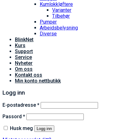
Kumlokkløftere
Varianter
Tilbehør
Pumper
Arbeidsbelysning
Diverse
BlinkNet
Kurs
Support
Service
Nyheter
Om oss
Kontakt oss
Min konto nettbutikk
Logg inn
Påkrevd
E-postadresse
*
Påkrevd
Passord
*
Husk meg
Logg inn