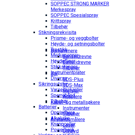
SOPPEC STRONG MARKER
Merkespray
SOPPEC Spesialspray
Krittspray
Tilbehør
Stikningsrekvisita
Prisme- og veggbolter
Høyde- og setningsbolter
Trestikk
Borhammere
Merkepenner
Bensindrevne
Høydefliser
Batteridrevne
Stikkstenger
Tilbehør
Instrumentplater
Bor
Diverse
SDS-Plus
Sikringsutstyr
SDS-Max
Varseltrekanter
Meisler
Sperrebånd
Adaptere
Tilbehør
Kabel- og metallsøkere
Batterier
Instrumenter
Oppladbare
Tilbehør
Alkaliske
Avstandsmålere
Knappceller
Laser
Powerbank
Ultralyd