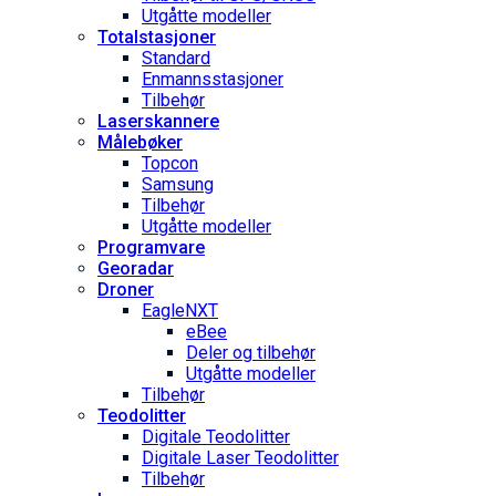
Utgåtte modeller
Totalstasjoner
Standard
Enmannsstasjoner
Tilbehør
Laserskannere
Målebøker
Topcon
Samsung
Tilbehør
Utgåtte modeller
Programvare
Georadar
Droner
EagleNXT
eBee
Deler og tilbehør
Utgåtte modeller
Tilbehør
Teodolitter
Digitale Teodolitter
Digitale Laser Teodolitter
Tilbehør