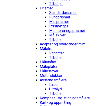
Tilbehør
Prismer
Standardprismer
Rundprismer
Miniprismer
Prismetape
Monitoreringsprismer
Målskiver
Tilbehør
Adapter og overganger m.m.
Målehjul
Varianter
Tilbehør
Målebånd
Måleplater
Målestaver
Meterstokker
Avstandsmålere
Laser
Ultralyd
Tilbehør
Kompass- og stigningsmålere
Kart- og oppmåling