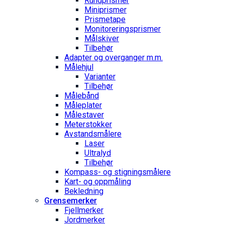
Rundprismer
Miniprismer
Prismetape
Monitoreringsprismer
Målskiver
Tilbehør
Adapter og overganger m.m.
Målehjul
Varianter
Tilbehør
Målebånd
Måleplater
Målestaver
Meterstokker
Avstandsmålere
Laser
Ultralyd
Tilbehør
Kompass- og stigningsmålere
Kart- og oppmåling
Bekledning
Grense­merker
Fjellmerker
Jordmerker