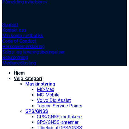
Påmelding nyhetsbrev
Informasjon
Support
Kontakt oss
Min konto nettbutikk
Code of Conduct
Personvernerklæring
Salgs- og leveringsbetingelser
Returordning
Medianedlasting
Hjem
Velg kategori
Maskinstyring
MC-Max
MC-Mobile
Volvo Dig Assist
Topcon Service Points
GPS/GNSS
GPS/GNSS-mottakere
GPS/GNSS-antenner
Tilbehør til GPS/GNSS