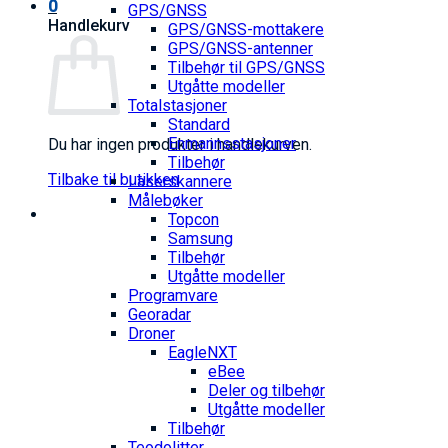
0
GPS/GNSS
Handlekurv
GPS/GNSS-mottakere
GPS/GNSS-antenner
Tilbehør til GPS/GNSS
Utgåtte modeller
Totalstasjoner
Standard
Enmannsstasjoner
Du har ingen produkter i handlekurven.
Tilbehør
Tilbake til butikken
Laserskannere
Målebøker
Topcon
Samsung
Tilbehør
Utgåtte modeller
Programvare
Georadar
Droner
EagleNXT
eBee
Deler og tilbehør
Utgåtte modeller
Tilbehør
Teodolitter