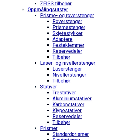
ZEISS tilbehør
Oppmålings­utstyr
Prisme- og roverstenger
Roverstenger
Prismestenger
Skjøtestykker
Adaptere
Festeklemmer
Reservedeler
Tilbehør
Laser- og nivellerstenger
Laserstenger
Nivellerstenger
Tilbehør
Stativer
Trestativer
Aluminiumstativer
Karbonstativer
Klypestativer
Reservedeler
Tilbehør
Prismer
Standardprismer