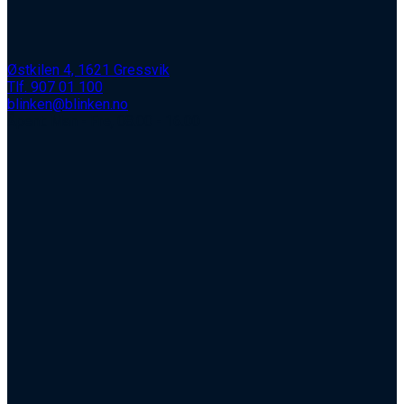
Østkilen 4, 1621 Gressvik
Tlf. 907 01 100
blinken@blinken.no
Åpent: Man - Fre, 08.00 - 16.00