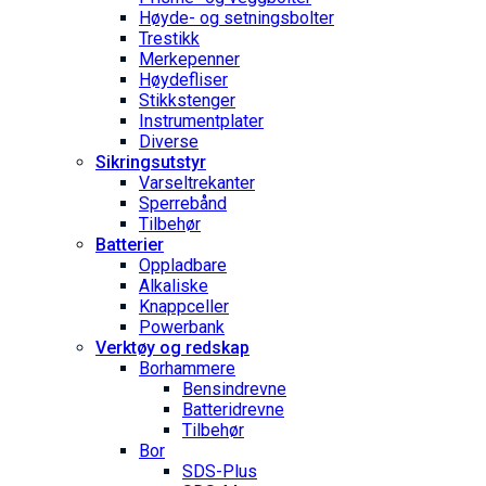
Høyde- og setningsbolter
Trestikk
Merkepenner
Høydefliser
Stikkstenger
Instrumentplater
Diverse
Sikringsutstyr
Varseltrekanter
Sperrebånd
Tilbehør
Batterier
Oppladbare
Alkaliske
Knappceller
Powerbank
Verktøy og redskap
Borhammere
Bensindrevne
Batteridrevne
Tilbehør
Bor
SDS-Plus