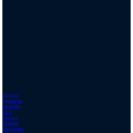
Kopirett © 2026 Blinken AS
Blinken AS
Om oss
Produkter
BlinkNet
Kurs
Service
Nyheter
Bærekraft