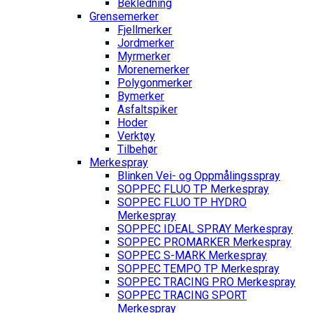
Bekledning
Grense­merker
Fjellmerker
Jordmerker
Myrmerker
Morenemerker
Polygonmerker
Bymerker
Asfaltspiker
Hoder
Verktøy
Tilbehør
Merkespray
Blinken Vei- og Oppmålingsspray
SOPPEC FLUO TP Merkespray
SOPPEC FLUO TP HYDRO
Merkespray
SOPPEC IDEAL SPRAY Merkespray
SOPPEC PROMARKER Merkespray
SOPPEC S-MARK Merkespray
SOPPEC TEMPO TP Merkespray
SOPPEC TRACING PRO Merkespray
SOPPEC TRACING SPORT
Merkespray