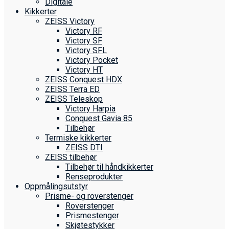
Digitale
Kikkerter
ZEISS Victory
Victory RF
Victory SF
Victory SFL
Victory Pocket
Victory HT
ZEISS Conquest HDX
ZEISS Terra ED
ZEISS Teleskop
Victory Harpia
Conquest Gavia 85
Tilbehør
Termiske kikkerter
ZEISS DTI
ZEISS tilbehør
Tilbehør til håndkikkerter
Renseprodukter
Oppmålings­utstyr
Prisme- og roverstenger
Roverstenger
Prismestenger
Skjøtestykker