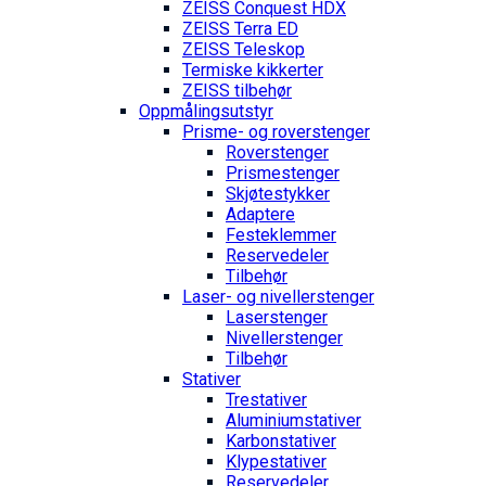
ZEISS Conquest HDX
ZEISS Terra ED
ZEISS Teleskop
Termiske kikkerter
ZEISS tilbehør
Oppmålings­utstyr
Prisme- og roverstenger
Roverstenger
Prismestenger
Skjøtestykker
Adaptere
Festeklemmer
Reservedeler
Tilbehør
Laser- og nivellerstenger
Laserstenger
Nivellerstenger
Tilbehør
Stativer
Trestativer
Aluminiumstativer
Karbonstativer
Klypestativer
Reservedeler