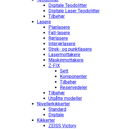
Digitale Teodolitter
Digitale Laser Teodolitter
Tilbehør
Lasere
Planlasere
Fall-lasere
Rørlasere
Interiør­lasere
Strek- og punktlasere
Laser­mottakere
Maskin­mottakere
Z-FIX
Sett
Komponenter
Tilbehør
Reservedeler
Tilbehør
Utgåtte modeller
Nivellerkikkerter
Standard
Digitale
Kikkerter
ZEISS Victory