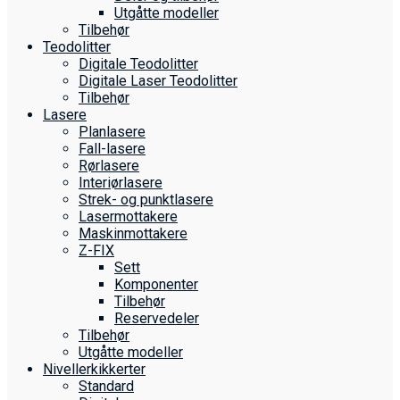
Utgåtte modeller
Tilbehør
Teodolitter
Digitale Teodolitter
Digitale Laser Teodolitter
Tilbehør
Lasere
Planlasere
Fall-lasere
Rørlasere
Interiør­lasere
Strek- og punktlasere
Laser­mottakere
Maskin­mottakere
Z-FIX
Sett
Komponenter
Tilbehør
Reservedeler
Tilbehør
Utgåtte modeller
Nivellerkikkerter
Standard