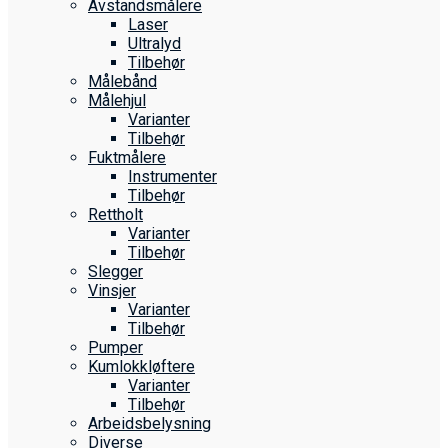
Avstandsmålere
Laser
Ultralyd
Tilbehør
Målebånd
Målehjul
Varianter
Tilbehør
Fuktmålere
Instrumenter
Tilbehør
Rettholt
Varianter
Tilbehør
Slegger
Vinsjer
Varianter
Tilbehør
Pumper
Kumlokkløftere
Varianter
Tilbehør
Arbeidsbelysning
Diverse