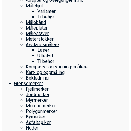
Adapter og overganger m.m.
Målehjul
Varianter
Tilbehør
Målebånd
Måleplater
Målestaver
Meterstokker
Avstandsmålere
Laser
Ultralyd
Tilbehør
Kompass- og stigningsmålere
Kart- og oppmåling
Bekledning
Grense­merker
Fjellmerker
Jordmerker
Myrmerker
Morenemerker
Polygonmerker
Bymerker
Asfaltspiker
Hoder