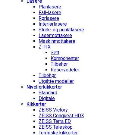
Lasere
Planlasere
Fall-lasere
Rørlasere
Interiør­lasere
Strek- og punktlasere
Laser­mottakere
Maskin­mottakere
Z-FIX
Sett
Komponenter
Tilbehør
Reservedeler
Tilbehør
Utgåtte modeller
Nivellerkikkerter
Standard
Digitale
Kikkerter
ZEISS Victory
ZEISS Conquest HDX
ZEISS Terra ED
ZEISS Teleskop
Termiske kikkerter