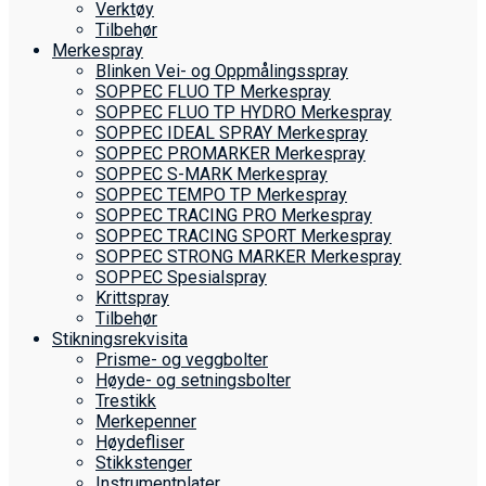
Verktøy
Tilbehør
Merkespray
Blinken Vei- og Oppmålingsspray
SOPPEC FLUO TP Merkespray
SOPPEC FLUO TP HYDRO Merkespray
SOPPEC IDEAL SPRAY Merkespray
SOPPEC PROMARKER Merkespray
SOPPEC S-MARK Merkespray
SOPPEC TEMPO TP Merkespray
SOPPEC TRACING PRO Merkespray
SOPPEC TRACING SPORT Merkespray
SOPPEC STRONG MARKER Merkespray
SOPPEC Spesialspray
Krittspray
Tilbehør
Stikningsrekvisita
Prisme- og veggbolter
Høyde- og setningsbolter
Trestikk
Merkepenner
Høydefliser
Stikkstenger
Instrumentplater