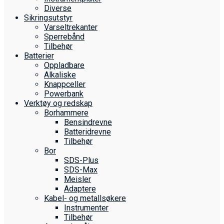
Diverse
Sikringsutstyr
Varseltrekanter
Sperrebånd
Tilbehør
Batterier
Oppladbare
Alkaliske
Knappceller
Powerbank
Verktøy og redskap
Borhammere
Bensindrevne
Batteridrevne
Tilbehør
Bor
SDS-Plus
SDS-Max
Meisler
Adaptere
Kabel- og metallsøkere
Instrumenter
Tilbehør