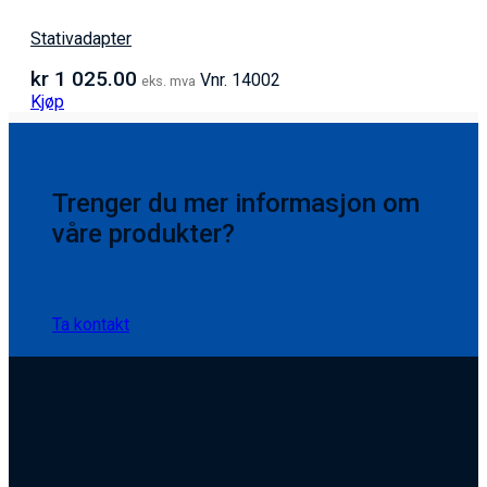
Stativadapter
kr
1 025.00
Vnr. 14002
eks. mva
Kjøp
Trenger du mer informasjon om
våre produkter?
Ta kontakt