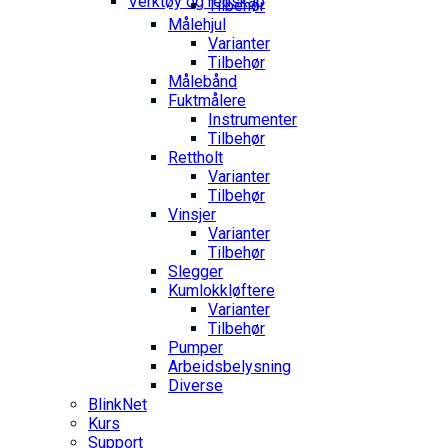
Verktøy og redskap
Tilbehør
Målehjul
Varianter
Tilbehør
Målebånd
Fuktmålere
Instrumenter
Tilbehør
Rettholt
Varianter
Tilbehør
Vinsjer
Varianter
Tilbehør
Slegger
Kumlokkløftere
Varianter
Tilbehør
Pumper
Arbeidsbelysning
Diverse
BlinkNet
Kurs
Support