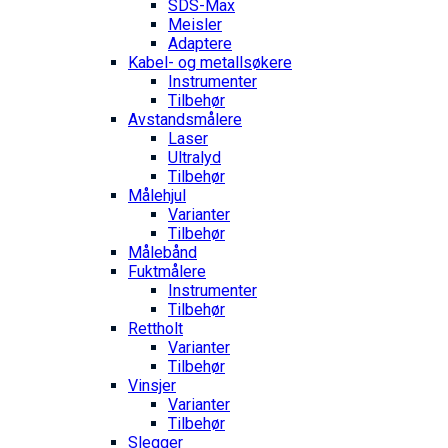
SDS-Max
Meisler
Adaptere
Kabel- og metallsøkere
Instrumenter
Tilbehør
Avstandsmålere
Laser
Ultralyd
Tilbehør
Målehjul
Varianter
Tilbehør
Målebånd
Fuktmålere
Instrumenter
Tilbehør
Rettholt
Varianter
Tilbehør
Vinsjer
Varianter
Tilbehør
Slegger