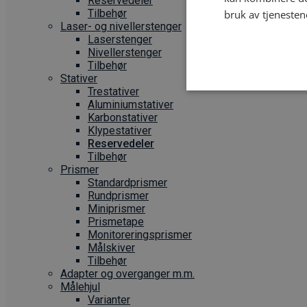
Reservedeler
Tilbehør
bruk av tjenesten
Laser- og nivellerstenger
Laserstenger
Nivellerstenger
Tilbehør
Stativer
Trestativer
Aluminiumstativer
Karbonstativer
Klypestativer
Reservedeler
Tilbehør
Prismer
Standardprismer
Rundprismer
Miniprismer
Prismetape
Monitoreringsprismer
Målskiver
Tilbehør
Adapter og overganger m.m.
Målehjul
Varianter