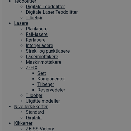
Teodolitter
Digitale Teodolitter
Digitale Laser Teodolitter
Tilbehør
Lasere
Planlasere
Fall-lasere
Rørlasere
Interiør­lasere
Strek- og punktlasere
Laser­mottakere
Maskin­mottakere
Z-FIX
Sett
Komponenter
Tilbehør
Reservedeler
Tilbehør
Utgåtte modeller
Nivellerkikkerter
Standard
Digitale
Kikkerter
ZEISS Victory