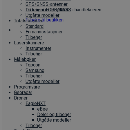
GPS/GNSS-antenner
Du har ingen produkter i handlekurven.
Tilbehør til GPS/GNSS
Utgåtte modeller
Tilbake til butikken
Totalstasjoner
Standard
Enmannsstasjoner
Tilbehør
Laserskannere
Instrumenter
Tilbehør
Målebøker
Topcon
Samsung
Tilbehør
Utgåtte modeller
Programvare
Georadar
Droner
EagleNXT
eBee
Deler og tilbehør
Utgåtte modeller
Tilbehør