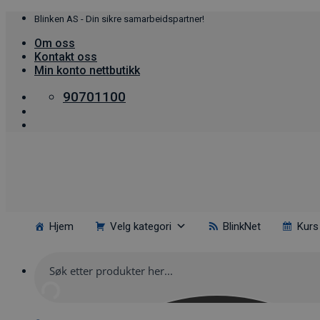
Skip
Blinken AS - Din sikre samarbeidspartner!
to
Om oss
content
Kontakt oss
Min konto nettbutikk
90701100
Hjem
Velg kategori
BlinkNet
Kurs