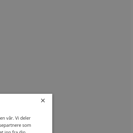
×
en vår. Vi deler
ysepartnere som
 inn fra din