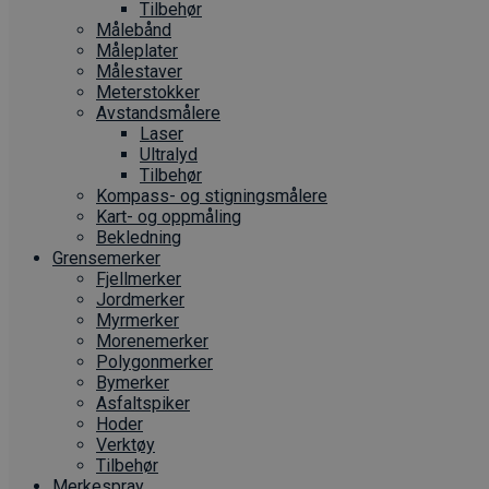
Tilbehør
Målebånd
Måleplater
Målestaver
Meterstokker
Avstandsmålere
Laser
Ultralyd
Tilbehør
Kompass- og stigningsmålere
Kart- og oppmåling
Bekledning
Grense­merker
Fjellmerker
Jordmerker
Myrmerker
Morenemerker
Polygonmerker
Bymerker
Asfaltspiker
Hoder
Verktøy
Tilbehør
Merkespray