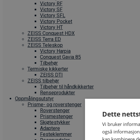
Victory RF
Victory SF
Victory SFL
Victory Pocket
Victory HT
ZEISS Conquest HDX
ZEISS Terra ED
ZEISS Teleskop
Victory Harpia
Conquest Gavia 85
Tilbehør
Termiske kikkerter
ZEISS DTI
ZEISS tilbehør
Tilbehør til håndkikkerter
Renseprodukter
Oppmålings­utstyr
Prisme- og roverstenger
Roverstenger
Dette netts
Prismestenger
Skjøtestykker
Vi bruker informa
Adaptere
også informasjon
Festeklemmer
kan kombinere de