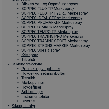
Blinken Vei- og Oppmålingsspray
SOPPEC FLUO TP Merkespray
SOPPEC FLUO TP HYDRO Merkespray
SOPPEC IDEAL SPRAY Merkespray
SOPPEC PROMARKER Merkespray
SOPPEC S-MARK Merkespray
SOPPEC TEMPO TP Merkespray
SOPPEC TRACING PRO Merkespray
SOPPEC TRACING SPORT Merkespray
SOPPEC STRONG MARKER Merkespray
SOPPEC Spesialspray
Krittspray
Tilbehør
Stikningsrekvisita
Prisme- og veggbolter
Høyde- og setningsbolter
Trestikk
Merkepenner
Høydefliser
Stikkstenger
Instrumentplater
Diverse
Sikringsutstyr