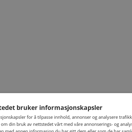
tedet bruker informasjonskapsler
sjonskapsler for å tilpasse innhold, annonser og analysere trafikk
 om din bruk av nettstedet vårt med våre annonserings- og anal
n med annen informasjon du har gitt dem eller som de har samlet