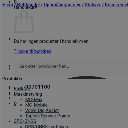
0
Hjem
/
Netthandel
/
Oppmålings­utstyr
/
Stativer
/
Reservedel
Handlekurv
Du har ingen produkter i handlekurven.
Tilbake til butikken
Produkter
90701100
BlinkNet
Maskinstyring
MC-Max
0
MC-Mobile
Volvo Dig Assist
Topcon Service Points
GPS/GNSS
GPS/GNSS-mottakere