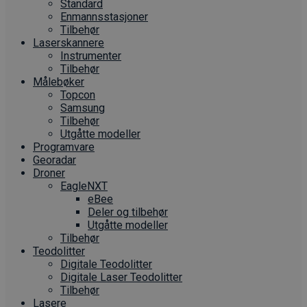
Standard
Enmannsstasjoner
Tilbehør
Laserskannere
Instrumenter
Tilbehør
Målebøker
Topcon
Samsung
Tilbehør
Utgåtte modeller
Programvare
Georadar
Droner
EagleNXT
eBee
Deler og tilbehør
Utgåtte modeller
Tilbehør
Teodolitter
Digitale Teodolitter
Digitale Laser Teodolitter
Tilbehør
Lasere