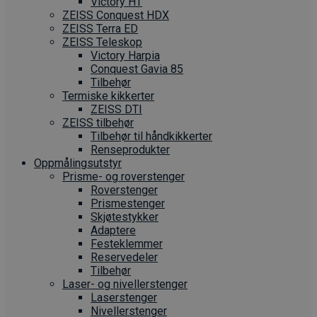
Victory HT
ZEISS Conquest HDX
ZEISS Terra ED
ZEISS Teleskop
Victory Harpia
Conquest Gavia 85
Tilbehør
Termiske kikkerter
ZEISS DTI
ZEISS tilbehør
Tilbehør til håndkikkerter
Renseprodukter
Oppmålings­utstyr
Prisme- og roverstenger
Roverstenger
Prismestenger
Skjøtestykker
Adaptere
Festeklemmer
Reservedeler
Tilbehør
Laser- og nivellerstenger
Laserstenger
Nivellerstenger