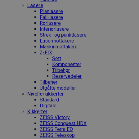
Lasere
Planlasere
Fall-lasere
Rørlasere
Interiør­lasere
Strek- og punktlasere
Laser­mottakere
Maskin­mottakere
Z-FIX
Sett
Komponenter
Tilbehør
Reservedeler
Tilbehør
Utgåtte modeller
Nivellerkikkerter
Standard
Digitale
Kikkerter
ZEISS Victory
ZEISS Conquest HDX
ZEISS Terra ED
ZEISS Teleskop