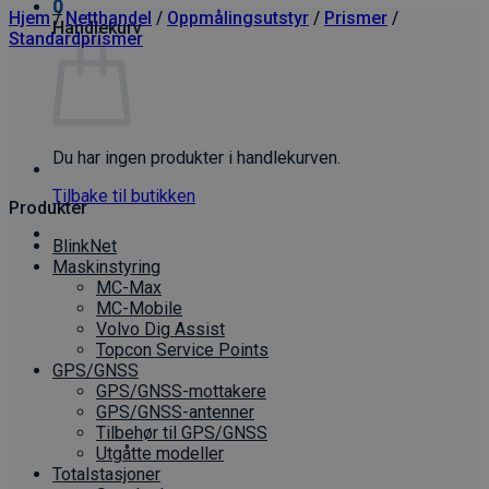
0
Hjem
/
Netthandel
/
Oppmålings­utstyr
/
Prismer
/
Handlekurv
Standardprismer
Du har ingen produkter i handlekurven.
Tilbake til butikken
Produkter
BlinkNet
Maskinstyring
MC-Max
MC-Mobile
Volvo Dig Assist
Topcon Service Points
GPS/GNSS
GPS/GNSS-mottakere
GPS/GNSS-antenner
Tilbehør til GPS/GNSS
Utgåtte modeller
Totalstasjoner