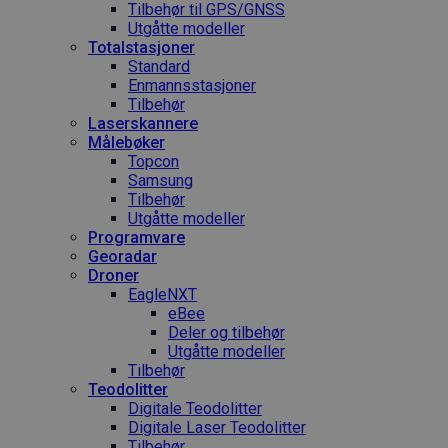
Tilbehør til GPS/GNSS
Utgåtte modeller
Totalstasjoner
Standard
Enmannsstasjoner
Tilbehør
Laserskannere
Målebøker
Topcon
Samsung
Tilbehør
Utgåtte modeller
Programvare
Georadar
Droner
EagleNXT
eBee
Deler og tilbehør
Utgåtte modeller
Tilbehør
Teodolitter
Digitale Teodolitter
Digitale Laser Teodolitter
Tilbehør