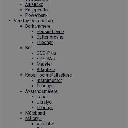
Alkaliske
Knappceller
Powerbank
Verktøy og redskap
Borhammere
Bensindrevne
Batteridrevne
Tilbehør
Bor
SDS-Plus
SDS-Max
Meisler
Adaptere
Kabel- og metallsøkere
Instrumenter
Tilbehør
Avstandsmålere
Laser
Ultralyd
Tilbehør
Målebånd
Målehjul
Varianter