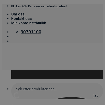
Skip
Blinken AS - Din sikre samarbeidspartner!
to
Om oss
content
Kontakt oss
Min konto nettbutikk
90701100
Søk
her