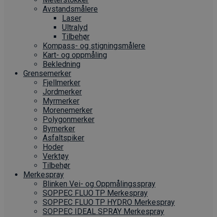
Avstandsmålere
Laser
Ultralyd
Tilbehør
Kompass- og stigningsmålere
Kart- og oppmåling
Bekledning
Grense­merker
Fjellmerker
Jordmerker
Myrmerker
Morenemerker
Polygonmerker
Bymerker
Asfaltspiker
Hoder
Verktøy
Tilbehør
Merkespray
Blinken Vei- og Oppmålingsspray
SOPPEC FLUO TP Merkespray
SOPPEC FLUO TP HYDRO Merkespray
SOPPEC IDEAL SPRAY Merkespray