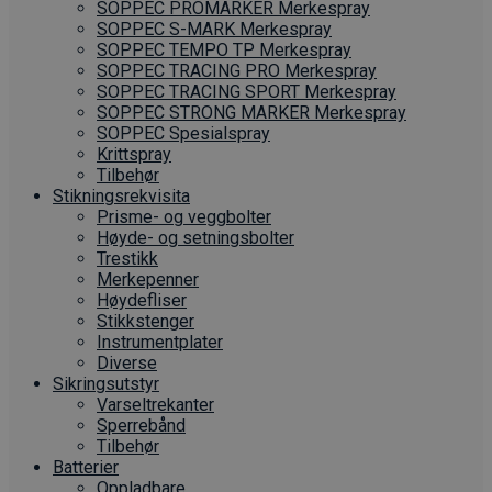
SOPPEC PROMARKER Merkespray
SOPPEC S-MARK Merkespray
SOPPEC TEMPO TP Merkespray
SOPPEC TRACING PRO Merkespray
SOPPEC TRACING SPORT Merkespray
SOPPEC STRONG MARKER Merkespray
SOPPEC Spesialspray
Krittspray
Tilbehør
Stikningsrekvisita
Prisme- og veggbolter
Høyde- og setningsbolter
Trestikk
Merkepenner
Høydefliser
Stikkstenger
Instrumentplater
Diverse
Sikringsutstyr
Varseltrekanter
Sperrebånd
Tilbehør
Batterier
Oppladbare