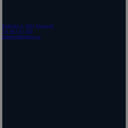
Østkilen 4, 1621 Gressvik
Tlf. 907 01 100
blinken@blinken.no
Åpent: Man - Fre, 08.00 - 16.00