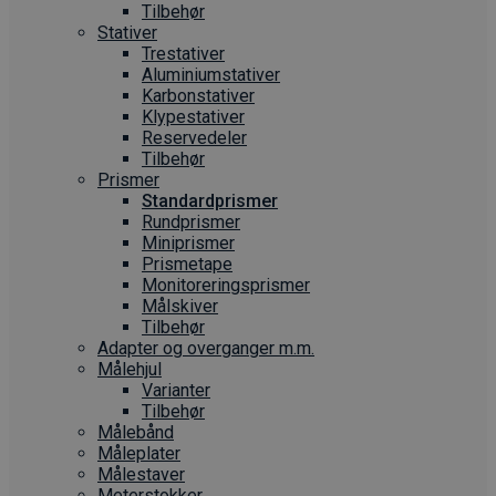
Tilbehør
Stativer
Trestativer
Aluminiumstativer
Karbonstativer
Klypestativer
Reservedeler
Tilbehør
Prismer
Standardprismer
Rundprismer
Miniprismer
Prismetape
Monitoreringsprismer
Målskiver
Tilbehør
Adapter og overganger m.m.
Målehjul
Varianter
Tilbehør
Målebånd
Måleplater
Målestaver
Meterstokker