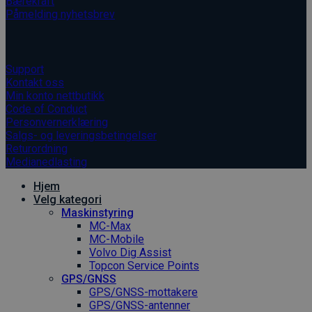
Bærekraft
Påmelding nyhetsbrev
Informasjon
Support
Kontakt oss
Min konto nettbutikk
Code of Conduct
Personvernerklæring
Salgs- og leveringsbetingelser
Returordning
Medianedlasting
Hjem
Velg kategori
Maskinstyring
MC-Max
MC-Mobile
Volvo Dig Assist
Topcon Service Points
GPS/GNSS
GPS/GNSS-mottakere
GPS/GNSS-antenner