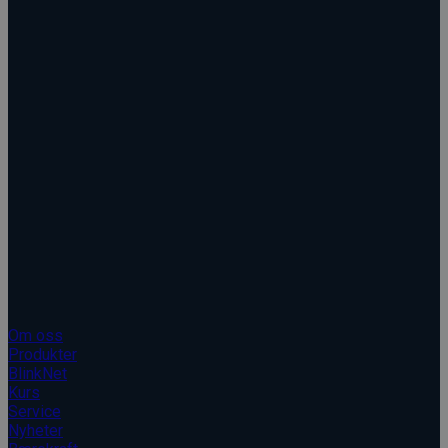
Kopirett © 2026 Blinken AS
Blinken AS
Om oss
Produkter
BlinkNet
Kurs
Service
Nyheter