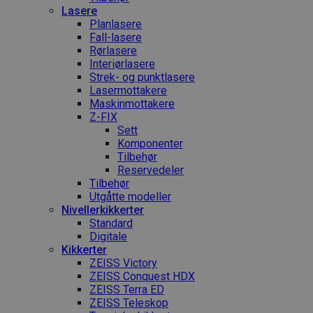
Lasere
Planlasere
Fall-lasere
Rørlasere
Interiør­lasere
Strek- og punktlasere
Laser­mottakere
Maskin­mottakere
Z-FIX
Sett
Komponenter
Tilbehør
Reservedeler
Tilbehør
Utgåtte modeller
Nivellerkikkerter
Standard
Digitale
Kikkerter
ZEISS Victory
ZEISS Conquest HDX
ZEISS Terra ED
ZEISS Teleskop