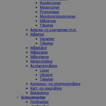
Rundprismer
Miniprismer
Prismetape
Monitoreringsprismer
Målskiver
Tilbehør
Adapter og overganger m.m.
Målehjul
Varianter
Tilbehør
Målebånd
Måleplater
Målestaver
Meterstokker
Avstandsmålere
Laser
Ultralyd
Tilbehør
Kompass- og stigningsmålere
Kart- og oppmåling
Bekledning
Grense­merker
Fjellmerker