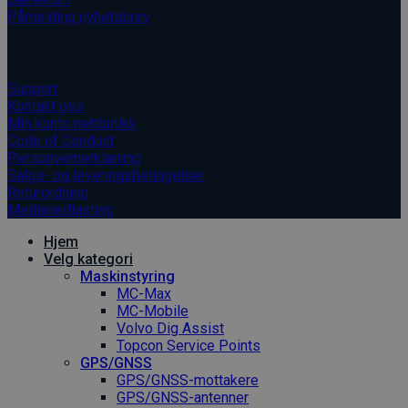
Påmelding nyhetsbrev
Informasjon
Support
Kontakt oss
Min konto nettbutikk
Code of Conduct
Personvernerklæring
Salgs- og leveringsbetingelser
Returordning
Medianedlasting
Hjem
Velg kategori
Maskinstyring
MC-Max
MC-Mobile
Volvo Dig Assist
Topcon Service Points
GPS/GNSS
GPS/GNSS-mottakere
GPS/GNSS-antenner