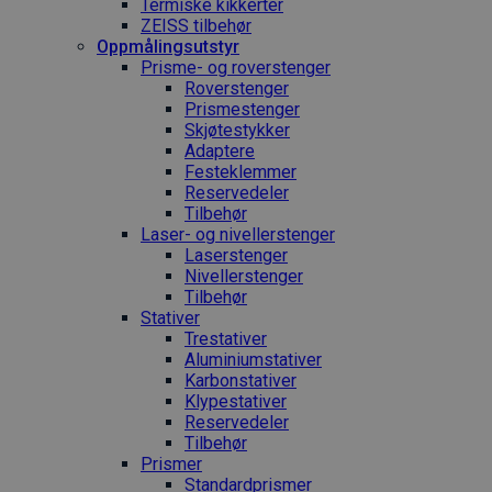
Termiske kikkerter
ZEISS tilbehør
Oppmålings­utstyr
Prisme- og roverstenger
Roverstenger
Prismestenger
Skjøtestykker
Adaptere
Festeklemmer
Reservedeler
Tilbehør
Laser- og nivellerstenger
Laserstenger
Nivellerstenger
Tilbehør
Stativer
Trestativer
Aluminiumstativer
Karbonstativer
Klypestativer
Reservedeler
Tilbehør
Prismer
Standardprismer