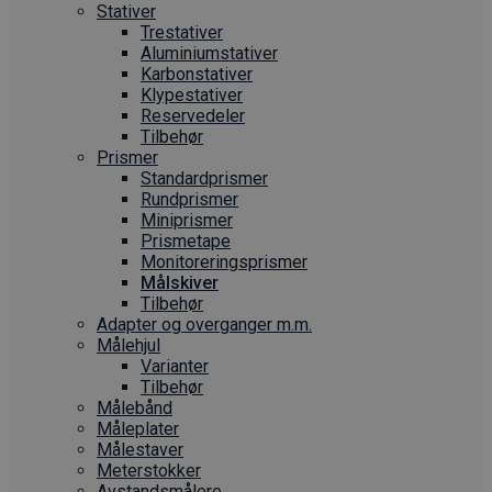
Stativer
Trestativer
Aluminiumstativer
Karbonstativer
Klypestativer
Reservedeler
Tilbehør
Prismer
Standardprismer
Rundprismer
Miniprismer
Prismetape
Monitoreringsprismer
Målskiver
Tilbehør
Adapter og overganger m.m.
Målehjul
Varianter
Tilbehør
Målebånd
Måleplater
Målestaver
Meterstokker
Avstandsmålere