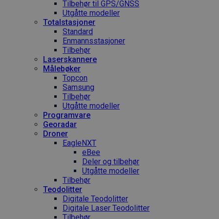
Tilbehør til GPS/GNSS
Utgåtte modeller
Totalstasjoner
Standard
Enmannsstasjoner
Tilbehør
Laserskannere
Målebøker
Topcon
Samsung
Tilbehør
Utgåtte modeller
Programvare
Georadar
Droner
EagleNXT
eBee
Deler og tilbehør
Utgåtte modeller
Tilbehør
Teodolitter
Digitale Teodolitter
Digitale Laser Teodolitter
Tilbehør