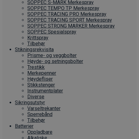
SOPPEC S-MARK Merkespray
SOPPEC TEMPO TP Merkespray
SOPPEC TRACING PRO Merkespray
SOPPEC TRACING SPORT Merkespray
SOPPEC STRONG MARKER Merkespray
SOPPEC Spesialspray
Krittspray
Tilbehør
Stikningsrekvisita
Prisme- og veggbolter
Høyde- og setningsbolter
Trestikk
Merkepenner
Høydefliser
Stikkstenger
Instrumentplater
Diverse
Sikringsutstyr
Varseltrekanter
Sperrebånd
Tilbehør
Batterier
Oppladbare
Alkaliske