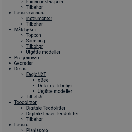
Enmannsstasjoner
Tilbehør
Laserskannere
Instrumenter
Tilbehør
Målebøker
Topcon
Samsung
Tilbehør
Utgåtte modeller
Programvare
Georadar
Droner
EagleNXT
eBee
Deler og tilbehør
Utgåtte modeller
Tilbehør
Teodolitter
Digitale Teodolitter
Digitale Laser Teodolitter
Tilbehør
Lasere
Planlasere