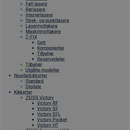
Fall-lasere
Rørlasere
Interiør­lasere
Strek- og punktlasere
Laser­mottakere
Maskin­mottakere
Z-FIX
Sett
Komponenter
Tilbehør
Reservedeler
Tilbehør
Utgåtte modeller
Nivellerkikkerter
Standard
Digitale
Kikkerter
ZEISS Victory
Victory RF
Victory SF
Victory SFL
Victory Pocket
Victory HT