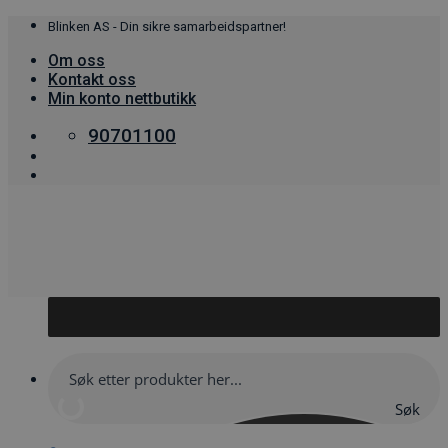
Skip
Blinken AS - Din sikre samarbeidspartner!
to
Om oss
content
Kontakt oss
Min konto nettbutikk
90701100
Søk
her