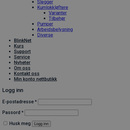
Slegger
Kumlokkløftere
Varianter
Tilbehør
Pumper
Arbeidsbelysning
Diverse
BlinkNet
Kurs
Support
Service
Nyheter
Om oss
Kontakt oss
Min konto nettbutikk
Logg inn
Påkrevd
E-postadresse
*
Påkrevd
Passord
*
Husk meg
Logg inn