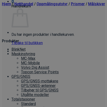
0
Hjem
/
Netthandel
/
Oppmålings­utstyr
/
Prismer
/
Målskiver
Handlekurv
Du har ingen produkter i handlekurven.
Produkter
Tilbake til butikken
BlinkNet
Maskinstyring
MC-Max
MC-Mobile
Volvo Dig Assist
Topcon Service Points
GPS/GNSS
GPS/GNSS-mottakere
GPS/GNSS-antenner
Tilbehør til GPS/GNSS
Utgåtte modeller
Totalstasjoner
Standard