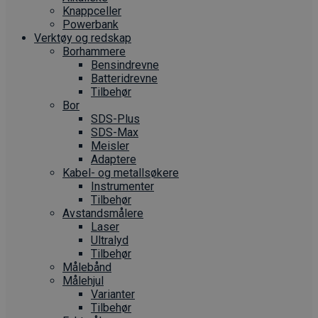
Knappceller
Powerbank
Verktøy og redskap
Borhammere
Bensindrevne
Batteridrevne
Tilbehør
Bor
SDS-Plus
SDS-Max
Meisler
Adaptere
Kabel- og metallsøkere
Instrumenter
Tilbehør
Avstandsmålere
Laser
Ultralyd
Tilbehør
Målebånd
Målehjul
Varianter
Tilbehør