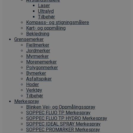
Laser
Ultralyd
Tilbehør
Kompass- og stigningsmålere
Kart- og oppmåling
Bekledning
Grense­merker
Fjellmerker
Jordmerker
Myrmerker
Morenemerker
Polygonmerker
Bymerker
Asfaltspiker
Hoder
Verktøy
Tilbehør
Merkespray
Blinken Vei- og Oppmålingsspray
SOPPEC FLUO TP Merkespray
SOPPEC FLUO TP HYDRO Merkespray
SOPPEC IDEAL SPRAY Merkespray
SOPPEC PROMARKER Merkespray