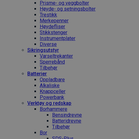
Prisme- og veggbolter
Høyde- og setningsbolter
Trestikk
Merkepenner
Høydefliser
Stikkstenger
Instrumentplater
Diverse
Sikringsutstyr
Varseltrekanter
Sperrebånd
Tilbehør
Batterier
Oppladbare
Alkaliske
Knappceller
Powerbank
Verktøy og redskap
Borhammere
Bensindrevne
Batteridrevne
Tilbehør
Bor
SDS-Plus