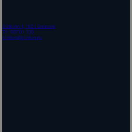
Østkilen 4, 1621 Gressvik
Tlf. 907 01 100
blinken@blinken.no
Åpent: Man - Fre, 08.00 - 16.00