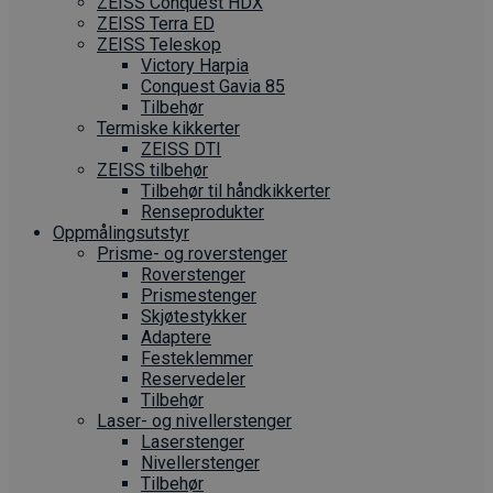
ZEISS Conquest HDX
ZEISS Terra ED
ZEISS Teleskop
Victory Harpia
Conquest Gavia 85
Tilbehør
Termiske kikkerter
ZEISS DTI
ZEISS tilbehør
Tilbehør til håndkikkerter
Renseprodukter
Oppmålings­utstyr
Prisme- og roverstenger
Roverstenger
Prismestenger
Skjøtestykker
Adaptere
Festeklemmer
Reservedeler
Tilbehør
Laser- og nivellerstenger
Laserstenger
Nivellerstenger
Tilbehør