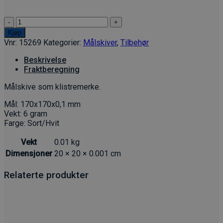
Målskive
(Klistremerke)
Kjøp
antall
Vnr:
15269
Kategorier:
Målskiver
,
Tilbehør
Beskrivelse
Fraktberegning
Målskive som klistremerke.
Mål: 170x170x0,1 mm
Vekt: 6 gram
Farge: Sort/Hvit
Vekt
0.01 kg
Dimensjoner
20 × 20 × 0.001 cm
Relaterte produkter