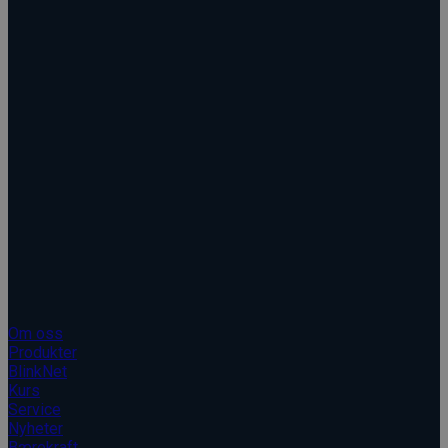
Kopirett © 2026 Blinken AS
Blinken AS
Om oss
Produkter
BlinkNet
Kurs
Service
Nyheter
Bærekraft