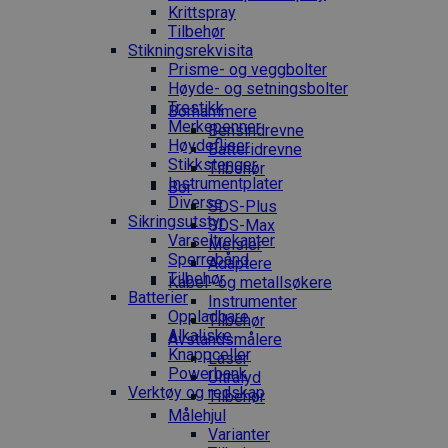
Krittspray
Tilbehør
Stikningsrekvisita
Prisme- og veggbolter
Høyde- og setningsbolter
Trestikk
Borhammere
Merkepenner
Bensindrevne
Høydefliser
Batteridrevne
Stikkstenger
Tilbehør
Instrumentplater
Bor
Diverse
SDS-Plus
Sikringsutstyr
SDS-Max
Varseltrekanter
Meisler
Sperrebånd
Adaptere
Tilbehør
Kabel- og metallsøkere
Batterier
Instrumenter
Oppladbare
Tilbehør
Alkaliske
Avstandsmålere
Knappceller
Laser
Powerbank
Ultralyd
Verktøy og redskap
Tilbehør
Målehjul
Varianter