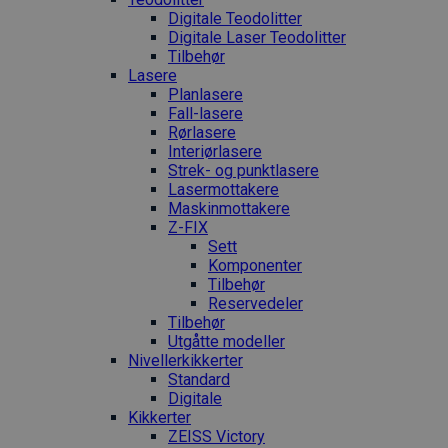
Digitale Teodolitter
Digitale Laser Teodolitter
Tilbehør
Lasere
Planlasere
Fall-lasere
Rørlasere
Interiør­lasere
Strek- og punktlasere
Laser­mottakere
Maskin­mottakere
Z-FIX
Sett
Komponenter
Tilbehør
Reservedeler
Tilbehør
Utgåtte modeller
Nivellerkikkerter
Standard
Digitale
Kikkerter
ZEISS Victory