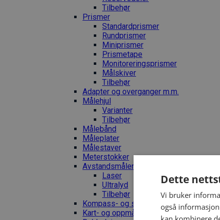
Tilbehør
Prismer
Standardprismer
Rundprismer
Miniprismer
Prismetape
Monitoreringsprismer
Målskiver
Tilbehør
Adapter og overganger m.m.
Målehjul
Varianter
Tilbehør
Målebånd
Måleplater
Målestaver
Meterstokker
Avstandsmålere
Laser
Dette netts
Ultralyd
Tilbehør
Vi bruker informa
Kompass- og stigningsmålere
også informasjon
Kart- og oppmåling
kan kombinere de