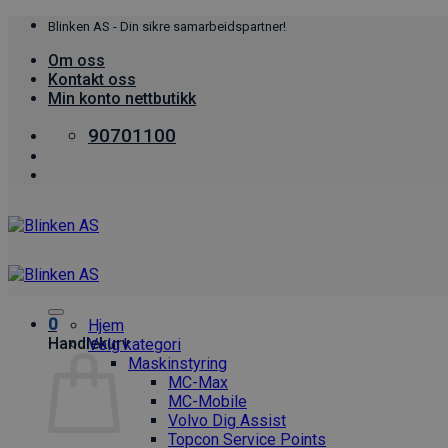
Skip
Blinken AS - Din sikre samarbeidspartner!
to
Om oss
content
Kontakt oss
Min konto nettbutikk
90701100
0
Hjem
Handlekurv
Velg kategori
Maskinstyring
MC-Max
MC-Mobile
Volvo Dig Assist
Topcon Service Points