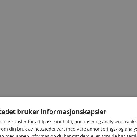
tedet bruker informasjonskapsler
sjonskapsler for å tilpasse innhold, annonser og analysere trafikk
 om din bruk av nettstedet vårt med våre annonserings- og anal
n med annen informasjon du har gitt dem eller som de har samlet