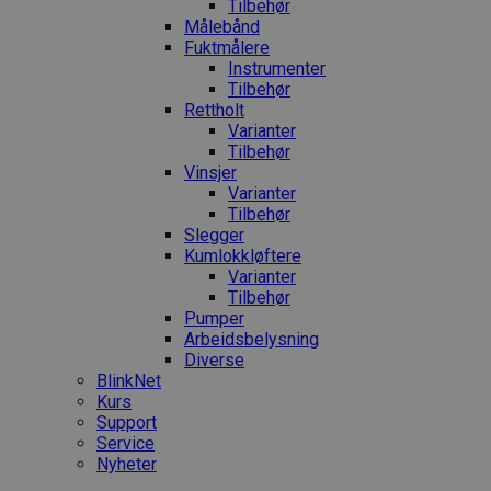
Tilbehør
Målebånd
Fuktmålere
Instrumenter
Tilbehør
Rettholt
Varianter
Tilbehør
Vinsjer
Varianter
Tilbehør
Slegger
Kumlokkløftere
Varianter
Tilbehør
Pumper
Arbeidsbelysning
Diverse
BlinkNet
Kurs
Support
Service
Nyheter