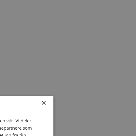
×
en vår. Vi deler
ysepartnere som
 inn fra din