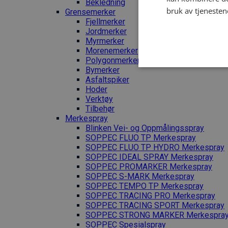
Bekledning
bruk av tjenesten
Grense­merker
Fjellmerker
Jordmerker
Myrmerker
Morenemerker
Polygonmerker
Bymerker
Asfaltspiker
Hoder
Verktøy
Tilbehør
Merkespray
Blinken Vei- og Oppmålingsspray
SOPPEC FLUO TP Merkespray
SOPPEC FLUO TP HYDRO Merkespray
SOPPEC IDEAL SPRAY Merkespray
SOPPEC PROMARKER Merkespray
SOPPEC S-MARK Merkespray
SOPPEC TEMPO TP Merkespray
SOPPEC TRACING PRO Merkespray
SOPPEC TRACING SPORT Merkespray
SOPPEC STRONG MARKER Merkespra
SOPPEC Spesialspray