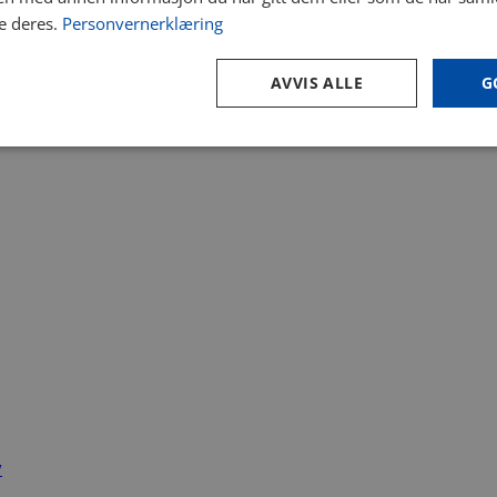
e deres.
Personvernerklæring
AVVIS ALLE
G
y