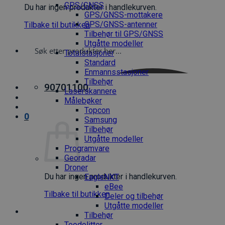
GPS/GNSS
Du har ingen produkter i handlekurven.
GPS/GNSS-mottakere
GPS/GNSS-antenner
Tilbake til butikken
Tilbehør til GPS/GNSS
Utgåtte modeller
Totalstasjoner
Standard
Enmannsstasjoner
Tilbehør
90701100
Laserskannere
Målebøker
Topcon
0
Samsung
Tilbehør
Utgåtte modeller
Programvare
Georadar
Droner
Du har ingen produkter i handlekurven.
EagleNXT
eBee
Tilbake til butikken
Deler og tilbehør
Utgåtte modeller
Tilbehør
Teodolitter