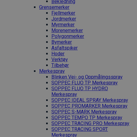
Bekledning
Grense­merker
Fjellmerker
Jordmerker
Myrmerker
Morenemerker
Polygonmerker
Bymerker
Asfaltspiker
Hoder
Verktøy
Tilbehør
Merkespray
Blinken Vei- og Oppmålingsspray
SOPPEC FLUO TP Merkespray
SOPPEC FLUO TP HYDRO
Merkespray
SOPPEC IDEAL SPRAY Merkespray
SOPPEC PROMARKER Merkespray
SOPPEC S-MARK Merkespray
SOPPEC TEMPO TP Merkespray
SOPPEC TRACING PRO Merkespray
SOPPEC TRACING SPORT
Merkespray