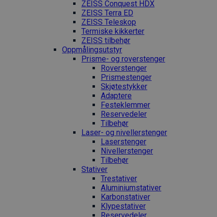
ZEISS Conquest HDX
ZEISS Terra ED
ZEISS Teleskop
Termiske kikkerter
ZEISS tilbehør
Oppmålings­utstyr
Prisme- og roverstenger
Roverstenger
Prismestenger
Skjøtestykker
Adaptere
Festeklemmer
Reservedeler
Tilbehør
Laser- og nivellerstenger
Laserstenger
Nivellerstenger
Tilbehør
Stativer
Trestativer
Aluminiumstativer
Karbonstativer
Klypestativer
Reservedeler