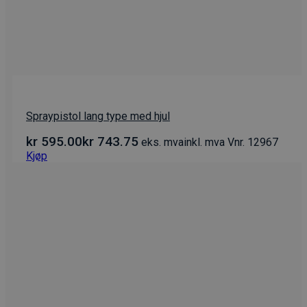
Spraypistol lang type med hjul
kr
595.00
kr
743.75
eks. mva
inkl. mva
Vnr. 12967
Kjøp