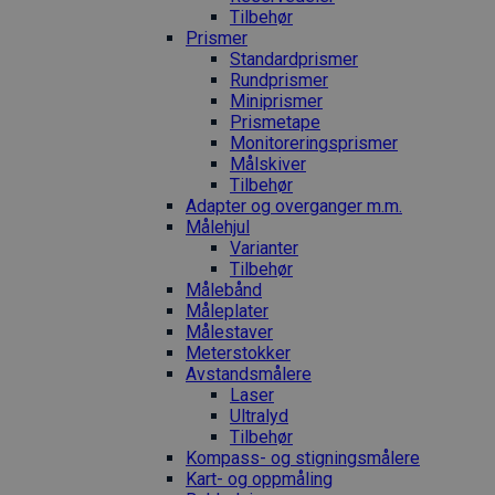
Tilbehør
Prismer
Standardprismer
Rundprismer
Miniprismer
Prismetape
Monitoreringsprismer
Målskiver
Tilbehør
Adapter og overganger m.m.
Målehjul
Varianter
Tilbehør
Målebånd
Måleplater
Målestaver
Meterstokker
Avstandsmålere
Laser
Ultralyd
Tilbehør
Kompass- og stigningsmålere
Kart- og oppmåling