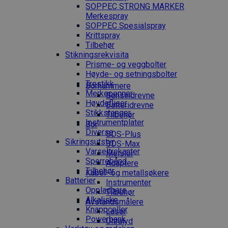
SOPPEC STRONG MARKER
Merkespray
SOPPEC Spesialspray
Krittspray
Tilbehør
Stikningsrekvisita
Prisme- og veggbolter
Høyde- og setningsbolter
Trestikk
Borhammere
Merkepenner
Bensindrevne
Høydefliser
Batteridrevne
Stikkstenger
Tilbehør
Instrumentplater
Bor
Diverse
SDS-Plus
Sikringsutstyr
SDS-Max
Varseltrekanter
Meisler
Sperrebånd
Adaptere
Tilbehør
Kabel- og metallsøkere
Batterier
Instrumenter
Oppladbare
Tilbehør
Alkaliske
Avstandsmålere
Knappceller
Laser
Powerbank
Ultralyd