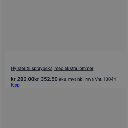
Hylster til sprayboks, med ekstra lommer
kr
282.00
kr
352.50
eks. mva
inkl. mva
Vnr. 13044
Kjøp