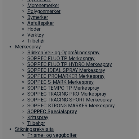
Morenemerker
Polygonmerker
Bymerker
Asfaltspiker
Hoder
Verktøy
Tilbehør
Merkespray
Blinken Vei- og Oppmålingsspray
SOPPEC FLUO TP Merkespray
SOPPEC FLUO TP HYDRO Merkespray
SOPPEC IDEAL SPRAY Merkespray
SOPPEC PROMARKER Merkespray
SOPPEC S-MARK Merkespray
SOPPEC TEMPO TP Merkespray
SOPPEC TRACING PRO Merkespray
SOPPEC TRACING SPORT Merkespray
SOPPEC STRONG MARKER Merkespray
SOPPEC Spesialspray
Krittspray
Tilbehør
Stikningsrekvisita
Prisme- og veggbolter