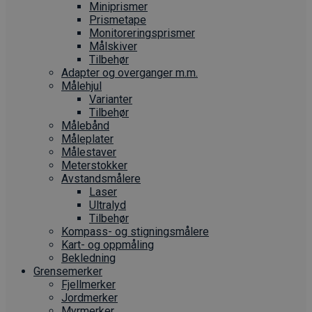
Miniprismer
Prismetape
Monitoreringsprismer
Målskiver
Tilbehør
Adapter og overganger m.m.
Målehjul
Varianter
Tilbehør
Målebånd
Måleplater
Målestaver
Meterstokker
Avstandsmålere
Laser
Ultralyd
Tilbehør
Kompass- og stigningsmålere
Kart- og oppmåling
Bekledning
Grense­merker
Fjellmerker
Jordmerker
Myrmerker