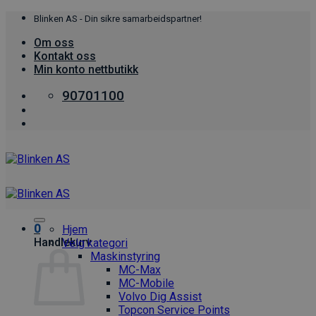
Skip
Blinken AS - Din sikre samarbeidspartner!
to
Om oss
content
Kontakt oss
Min konto nettbutikk
90701100
0
Hjem
Handlekurv
Velg kategori
Maskinstyring
MC-Max
MC-Mobile
Volvo Dig Assist
Topcon Service Points