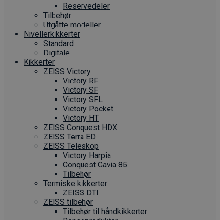
Reservedeler
Tilbehør
Utgåtte modeller
Nivellerkikkerter
Standard
Digitale
Kikkerter
ZEISS Victory
Victory RF
Victory SF
Victory SFL
Victory Pocket
Victory HT
ZEISS Conquest HDX
ZEISS Terra ED
ZEISS Teleskop
Victory Harpia
Conquest Gavia 85
Tilbehør
Termiske kikkerter
ZEISS DTI
ZEISS tilbehør
Tilbehør til håndkikkerter