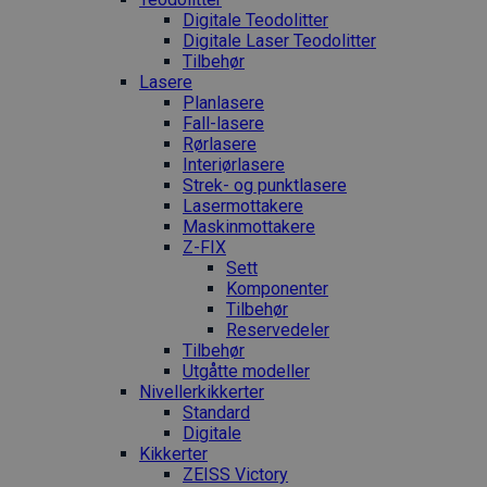
Digitale Teodolitter
Digitale Laser Teodolitter
Tilbehør
Lasere
Planlasere
Fall-lasere
Rørlasere
Interiør­lasere
Strek- og punktlasere
Laser­mottakere
Maskin­mottakere
Z-FIX
Sett
Komponenter
Tilbehør
Reservedeler
Tilbehør
Utgåtte modeller
Nivellerkikkerter
Standard
Digitale
Kikkerter
ZEISS Victory