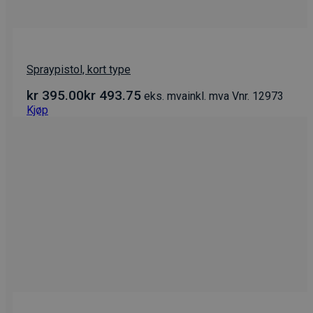
Spraypistol, kort type
kr
395.00
kr
493.75
eks. mva
inkl. mva
Vnr. 12973
Kjøp