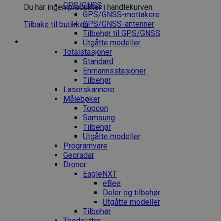
GPS/GNSS
Du har ingen produkter i handlekurven.
GPS/GNSS-mottakere
GPS/GNSS-antenner
Tilbake til butikken
Tilbehør til GPS/GNSS
Utgåtte modeller
Totalstasjoner
Standard
Enmannsstasjoner
Tilbehør
Laserskannere
Målebøker
Topcon
Samsung
Tilbehør
Utgåtte modeller
Programvare
Georadar
Droner
EagleNXT
eBee
Deler og tilbehør
Utgåtte modeller
Tilbehør
Teodolitter