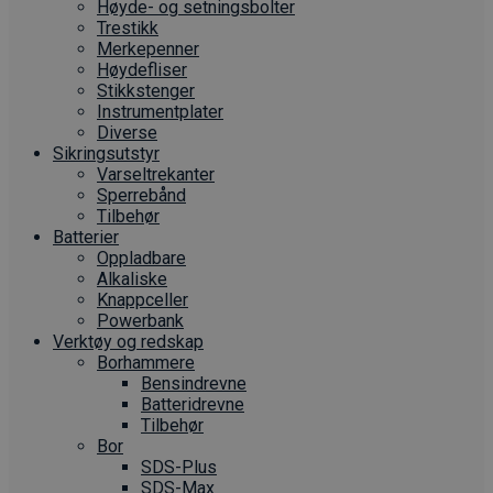
Høyde- og setningsbolter
Trestikk
Merkepenner
Høydefliser
Stikkstenger
Instrumentplater
Diverse
Sikringsutstyr
Varseltrekanter
Sperrebånd
Tilbehør
Batterier
Oppladbare
Alkaliske
Knappceller
Powerbank
Verktøy og redskap
Borhammere
Bensindrevne
Batteridrevne
Tilbehør
Bor
SDS-Plus
SDS-Max