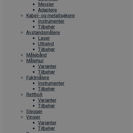
Meisler
Adaptere
Kabel- og metallsøkere
Instrumenter
Tilbehør
Avstandsmålere
Laser
Ultralyd
Tilbehør
Målebånd
Målehjul
Varianter
Tilbehør
Fuktmålere
Instrumenter
Tilbehør
Rettholt
Varianter
Tilbehør
Slegger
Vinsjer
Varianter
Tilbehør