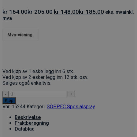
Opprinnelig
Nåværende
kr
164.00
kr
205.00
kr
148.00
kr
185.00
eks. mva
inkl.
pris
pris
mva
var:
er:
kr 164.00kr 205.00.
kr 148.00kr 185
Mva-visning:
Ved kjøp av 1 eske legg inn 6 stk.
Ved kjøp av 2 esker legg inn 12 stk. osv.
Selges også enkeltvis.
Soppec
Reflect
Kjøp
Light
Vnr:
15244
Kategori:
SOPPEC Spesialspray
–
reflekterende
Beskrivelse
merkespray
Fraktberegning
antall
Datablad