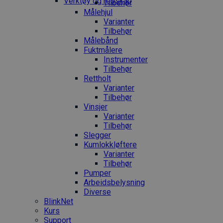
Verktøy og redskap
Tilbehør
Målehjul
Varianter
Tilbehør
Målebånd
Fuktmålere
Instrumenter
Tilbehør
Rettholt
Varianter
Tilbehør
Vinsjer
Varianter
Tilbehør
Slegger
Kumlokkløftere
Varianter
Tilbehør
Pumper
Arbeidsbelysning
Diverse
BlinkNet
Kurs
Support