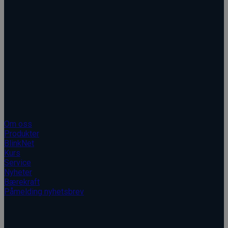
Kopirett © 2026 Blinken AS
Blinken AS
Om oss
Produkter
BlinkNet
Kurs
Service
Nyheter
Bærekraft
Påmelding nyhetsbrev
Informasjon