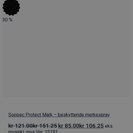
30
%
Soppec Protect Mark – beskyttende merkespray
Opprinnelig
Nåværende
kr
121.00
kr
151.25
kr
85.00
kr
106.25
eks.
pris
pris
mva
inkl. mva
Vnr. 15191