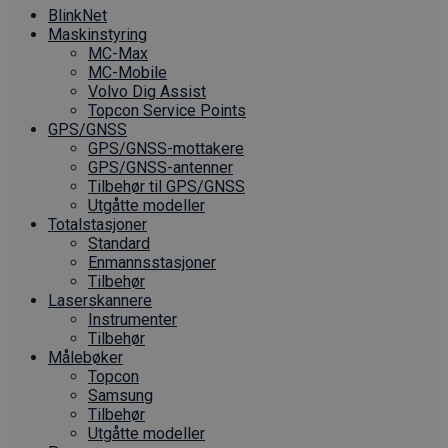
BlinkNet
Maskinstyring
MC-Max
MC-Mobile
Volvo Dig Assist
Topcon Service Points
GPS/GNSS
GPS/GNSS-mottakere
GPS/GNSS-antenner
Tilbehør til GPS/GNSS
Utgåtte modeller
Totalstasjoner
Standard
Enmannsstasjoner
Tilbehør
Laserskannere
Instrumenter
Tilbehør
Målebøker
Topcon
Samsung
Tilbehør
Utgåtte modeller