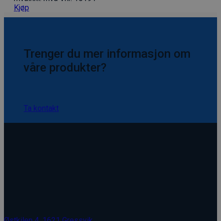
var:
er:
Kjøp
kr 121.00kr 151.25.
kr 85.00kr 106
Trenger du mer informasjon om
våre produkter?
Ta kontakt
Østkilen 4, 1621 Gressvik