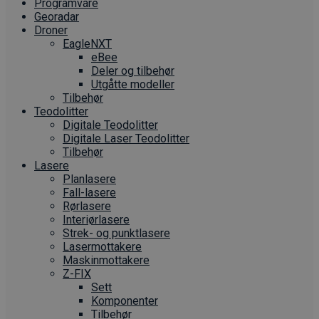
Programvare
Georadar
Droner
EagleNXT
eBee
Deler og tilbehør
Utgåtte modeller
Tilbehør
Teodolitter
Digitale Teodolitter
Digitale Laser Teodolitter
Tilbehør
Lasere
Planlasere
Fall-lasere
Rørlasere
Interiør­lasere
Strek- og punktlasere
Laser­mottakere
Maskin­mottakere
Z-FIX
Sett
Komponenter
Tilbehør