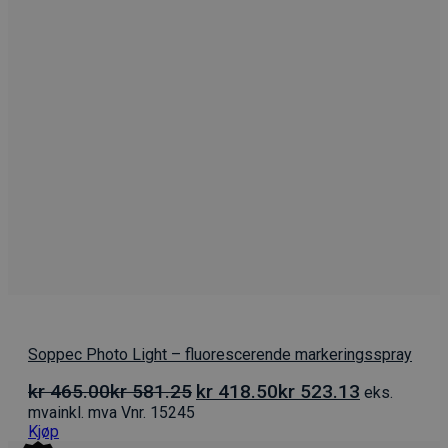
Soppec Photo Light – fluorescerende markeringsspray
Opprinnelig
Nåværende
kr
465.00
kr
581.25
kr
418.50
kr
523.13
eks.
pris
pris
mva
inkl. mva
Vnr. 15245
var:
er:
Kjøp
kr 465.00kr 581.25.
kr 418.50kr 