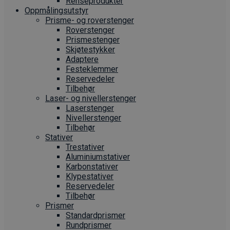
Renseprodukter
Oppmålings­utstyr
Prisme- og roverstenger
Roverstenger
Prismestenger
Skjøtestykker
Adaptere
Festeklemmer
Reservedeler
Tilbehør
Laser- og nivellerstenger
Laserstenger
Nivellerstenger
Tilbehør
Stativer
Trestativer
Aluminiumstativer
Karbonstativer
Klypestativer
Reservedeler
Tilbehør
Prismer
Standardprismer
Rundprismer