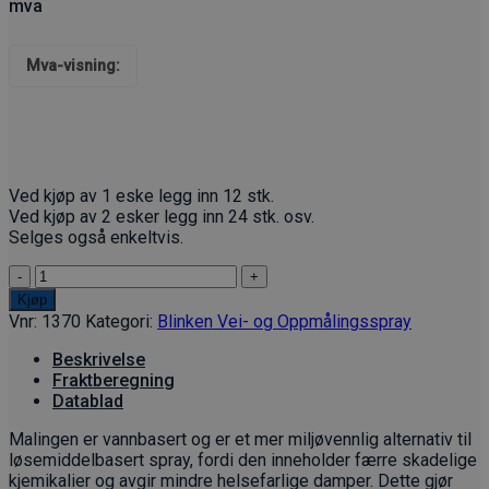
pris
pris
mva
var:
er:
kr 100.00kr 125.00.
kr 40.00kr 50.00.
Mva-visning:
Ved kjøp av 1 eske legg inn 12 stk.
Ved kjøp av 2 esker legg inn 24 stk. osv.
Selges også enkeltvis.
Blinken
Vei-
Kjøp
og
Vnr:
1370
Kategori:
Blinken Vei- og Oppmålingsspray
Oppmålingsspray
-
Beskrivelse
Gul
Fraktberegning
antall
Datablad
Malingen er vannbasert og er et mer miljøvennlig alternativ til
løsemiddelbasert spray, fordi den inneholder færre skadelige
kjemikalier og avgir mindre helsefarlige damper. Dette gjør