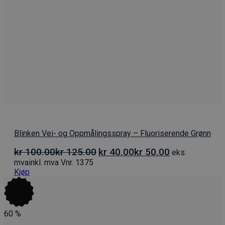
Blinken Vei- og Oppmålingsspray – Fluoriserende Grønn
Opprinnelig
Nåværende
kr
100.00
kr
125.00
kr
40.00
kr
50.00
eks.
pris
pris
mva
inkl. mva
Vnr. 1375
var:
er:
Kjøp
kr 100.00kr 125.00.
kr 40.00kr 50.00
60
%