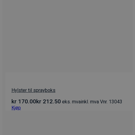
Hylster til sprayboks
kr
170.00
kr
212.50
eks. mva
inkl. mva
Vnr. 13043
Kjøp