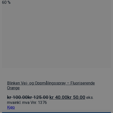
60
%
Blinken Vei- og Oppmålingsspray – Fluoriserende
Orange
Opprinnelig
Nåværende
kr
100.00
kr
125.00
kr
40.00
kr
50.00
eks.
pris
pris
mva
inkl. mva
Vnr. 1376
var:
er:
Kjøp
kr 100.00kr 125.00.
kr 40.00kr 50.00