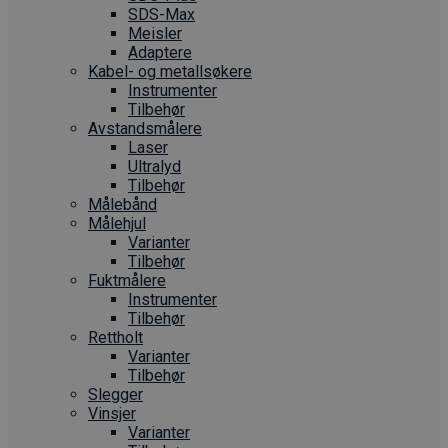
SDS-Max
Meisler
Adaptere
Kabel- og metallsøkere
Instrumenter
Tilbehør
Avstandsmålere
Laser
Ultralyd
Tilbehør
Målebånd
Målehjul
Varianter
Tilbehør
Fuktmålere
Instrumenter
Tilbehør
Rettholt
Varianter
Tilbehør
Slegger
Vinsjer
Varianter