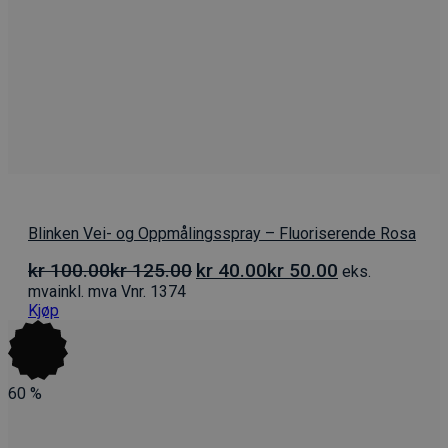
Blinken Vei- og Oppmålingsspray – Fluoriserende Rosa
Opprinnelig
Nåværende
kr
100.00
kr
125.00
kr
40.00
kr
50.00
eks.
pris
pris
mva
inkl. mva
Vnr. 1374
var:
er:
Kjøp
kr 100.00kr 125.00.
kr 40.00kr 50.00
60
%