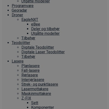
Utgåtte modeller
Programvare
Georadar
Droner
EagleNXT
eBee
Deler og tilbehør
Utgåtte modeller
Tilbehør
Teodolitter
Digitale Teodolitter
Digitale Laser Teodolitter
Tilbehør
Lasere
Planlasere
Fall-lasere
Rørlasere
Interiør­lasere
Strek- og punktlasere
Laser­mottakere
Maskin­mottakere
Z-FIX
Sett
Komponenter