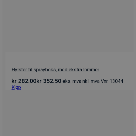
Hylster til sprayboks, med ekstra lommer
kr
282.00
kr
352.50
eks. mva
inkl. mva
Vnr. 13044
Kjøp