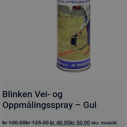
Blinken Vei- og
Oppmålingsspray – Gul
Opprinnelig
Nåværende
kr
100.00
kr
125.00
kr
40.00
kr
50.00
eks. mva
inkl.