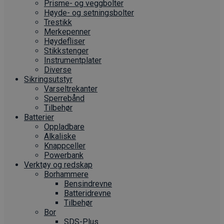
Prisme- og veggbolter
Høyde- og setningsbolter
Trestikk
Merkepenner
Høydefliser
Stikkstenger
Instrumentplater
Diverse
Sikringsutstyr
Varseltrekanter
Sperrebånd
Tilbehør
Batterier
Oppladbare
Alkaliske
Knappceller
Powerbank
Verktøy og redskap
Borhammere
Bensindrevne
Batteridrevne
Tilbehør
Bor
SDS-Plus