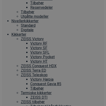
Tilbehør
Reservedeler
Tilbehør
Utgåtte modeller
Nivellerkikkerter
Standard
Digitale
Kikkerter
ZEISS Victory
Victory RF
Victory SF
Victory SFL
Victory Pocket
Victory HT
ZEISS Conquest HDX
ZEISS Terra ED
ZEISS Teleskop
Victory Harpia
Conquest Gavia 85
Tilbehør
Termiske kikkerter
ZEISS DTI
ZEISS tilbehør