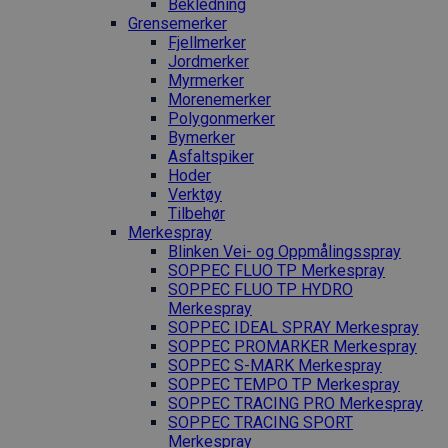
Bekledning
Grense­merker
Fjellmerker
Jordmerker
Myrmerker
Morenemerker
Polygonmerker
Bymerker
Asfaltspiker
Hoder
Verktøy
Tilbehør
Merkespray
Blinken Vei- og Oppmålingsspray
SOPPEC FLUO TP Merkespray
SOPPEC FLUO TP HYDRO
Merkespray
SOPPEC IDEAL SPRAY Merkespray
SOPPEC PROMARKER Merkespray
SOPPEC S-MARK Merkespray
SOPPEC TEMPO TP Merkespray
SOPPEC TRACING PRO Merkespray
SOPPEC TRACING SPORT
Merkespray