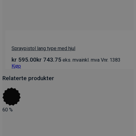
Spraypistol lang type med hjul
kr
595.00
kr
743.75
eks. mva
inkl. mva
Vnr. 1383
Kjøp
Relaterte produkter
60
%