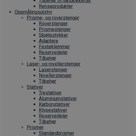
Tilbehør til håndkikkerter
Renseprodukter
Oppmålings­utstyr
Prisme- og roverstenger
Roverstenger
Prismestenger
Skjøtestykker
Adaptere
Festeklemmer
Reservedeler
Tilbehør
Laser- og nivellerstenger
Laserstenger
Nivellerstenger
Tilbehør
Stativer
Trestativer
Aluminiumstativer
Karbonstativer
Klypestativer
Reservedeler
Tilbehør
Prismer
Standardprismer