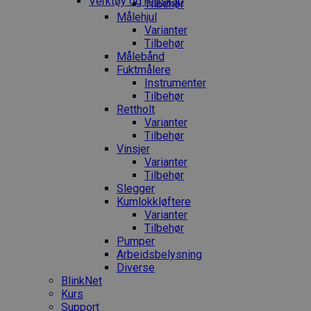
Verktøy og redskap
Tilbehør
Målehjul
Varianter
Tilbehør
Målebånd
Fuktmålere
Instrumenter
Tilbehør
Rettholt
Varianter
Tilbehør
Vinsjer
Varianter
Tilbehør
Slegger
Kumlokkløftere
Varianter
Tilbehør
Pumper
Arbeidsbelysning
Diverse
BlinkNet
Kurs
Support