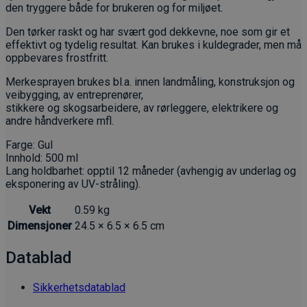
den tryggere både for brukeren og for miljøet.
Den tørker raskt og har svært god dekkevne, noe som gir et
effektivt og tydelig resultat. Kan brukes i kuldegrader, men må
oppbevares frostfritt.
Merkesprayen brukes bl.a. innen landmåling, konstruksjon og
veibygging, av entreprenører,
stikkere og skogsarbeidere, av rørleggere, elektrikere og
andre håndverkere mfl.
Farge: Gul
Innhold: 500 ml
Lang holdbarhet: opptil 12 måneder (avhengig av underlag og
eksponering av UV-stråling).
Vekt
0.59 kg
Dimensjoner
24.5 × 6.5 × 6.5 cm
Datablad
Sikkerhetsdatablad