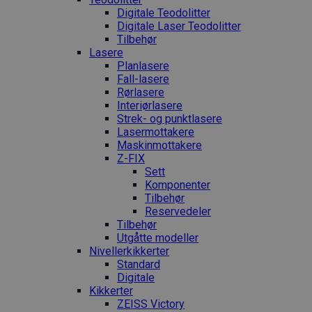
Digitale Teodolitter
Digitale Laser Teodolitter
Tilbehør
Lasere
Planlasere
Fall-lasere
Rørlasere
Interiør­lasere
Strek- og punktlasere
Laser­mottakere
Maskin­mottakere
Z-FIX
Sett
Komponenter
Tilbehør
Reservedeler
Tilbehør
Utgåtte modeller
Nivellerkikkerter
Standard
Digitale
Kikkerter
ZEISS Victory