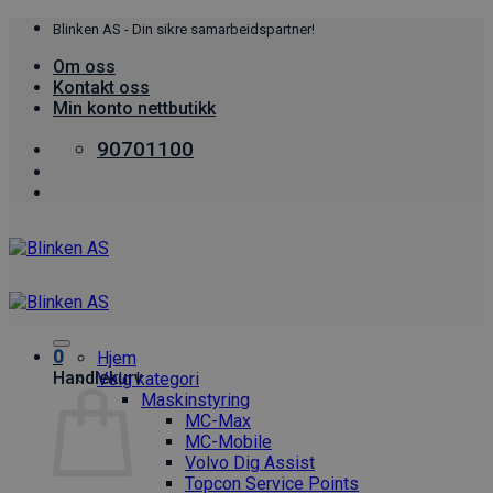
Skip
Blinken AS - Din sikre samarbeidspartner!
to
Om oss
content
Kontakt oss
Min konto nettbutikk
90701100
0
Hjem
Handlekurv
Velg kategori
Maskinstyring
MC-Max
MC-Mobile
Volvo Dig Assist
Topcon Service Points