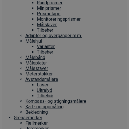
Rundprismer
Miniprismer
Prismetape
Monitoreringsprismer
Målskiver
Tilbehør
Adapter og overganger m.m.
Målehjul
Varianter
Tilbehør
Målebånd
Måleplater
Målestaver
Meterstokker
Avstandsmålere
Laser
Ultralyd
Tilbehør
Kompass- og stigningsmålere
Kart- og oppmåling
Bekledning
Grense­merker
Fjellmerker
Jordmerker