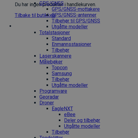
GPS/GNSS
Du har ingen produkter i handlekurven.
GPS/GNSS-mottakere
GPS/GNSS-antenner
Tilbake til butikken
Tilbehør til GPS/GNSS
Utgåtte modeller
Totalstasjoner
Standard
Enmannsstasjoner
Tilbehør
Laserskannere
Målebøker
Topcon
Samsung
Tilbehør
Utgåtte modeller
Programvare
Georadar
Droner
EagleNXT
eBee
Deler og tilbehør
Utgåtte modeller
Tilbehør
Teodolitter