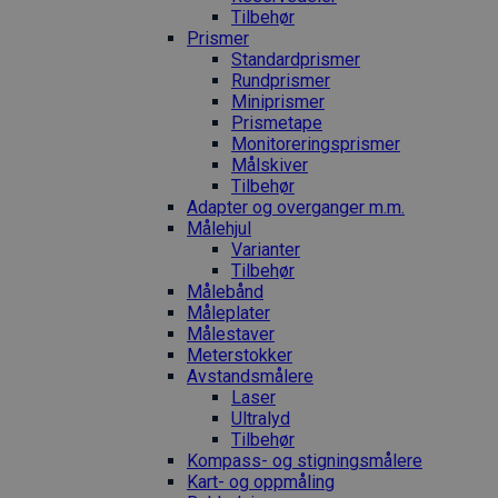
Tilbehør
Prismer
Standardprismer
Rundprismer
Miniprismer
Prismetape
Monitoreringsprismer
Målskiver
Tilbehør
Adapter og overganger m.m.
Målehjul
Varianter
Tilbehør
Målebånd
Måleplater
Målestaver
Meterstokker
Avstandsmålere
Laser
Ultralyd
Tilbehør
Kompass- og stigningsmålere
Kart- og oppmåling