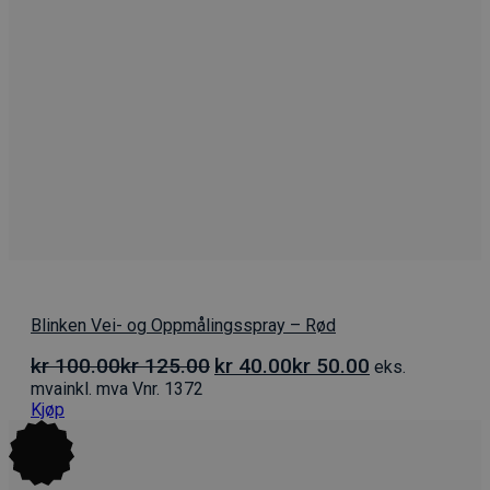
Blinken Vei- og Oppmålingsspray – Rød
Opprinnelig
Nåværende
kr
100.00
kr
125.00
kr
40.00
kr
50.00
eks.
pris
pris
mva
inkl. mva
Vnr. 1372
var:
er:
Kjøp
kr 100.00kr 125.00.
kr 40.00kr 50.00