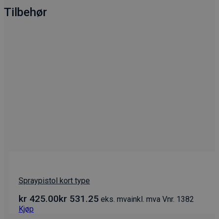
Tilbehør
Spraypistol kort type
kr
425.00
kr
531.25
eks. mva
inkl. mva
Vnr. 1382
Kjøp