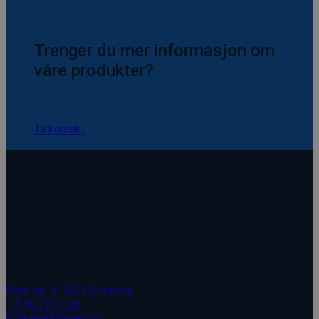
Trenger du mer informasjon om
våre produkter?
Ta kontakt
Østkilen 4, 1621 Gressvik
Tlf. 907 01 100
blinken@blinken.no