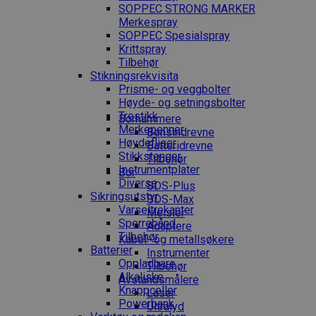
SOPPEC STRONG MARKER
Merkespray
SOPPEC Spesialspray
Krittspray
Tilbehør
Stikningsrekvisita
Prisme- og veggbolter
Høyde- og setningsbolter
Trestikk
Borhammere
Merkepenner
Bensindrevne
Høydefliser
Batteridrevne
Stikkstenger
Tilbehør
Instrumentplater
Bor
Diverse
SDS-Plus
Sikringsutstyr
SDS-Max
Varseltrekanter
Meisler
Sperrebånd
Adaptere
Tilbehør
Kabel- og metallsøkere
Batterier
Instrumenter
Oppladbare
Tilbehør
Alkaliske
Avstandsmålere
Knappceller
Laser
Powerbank
Ultralyd