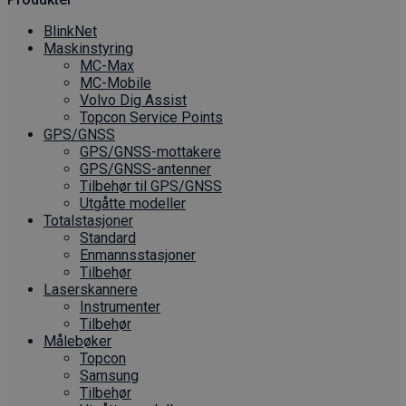
BlinkNet
Maskinstyring
MC-Max
MC-Mobile
Volvo Dig Assist
Topcon Service Points
GPS/GNSS
GPS/GNSS-mottakere
GPS/GNSS-antenner
Tilbehør til GPS/GNSS
Utgåtte modeller
Totalstasjoner
Standard
Enmannsstasjoner
Tilbehør
Laserskannere
Instrumenter
Tilbehør
Målebøker
Topcon
Samsung
Tilbehør