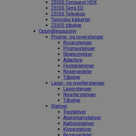
ZEISS Conquest HDX
ZEISS Terra ED
ZEISS Teleskop
Termiske kikkerter
ZEISS tilbehør
Oppmålings­utstyr
Prisme- og roverstenger
Roverstenger
Prismestenger
Skjøtestykker
Adaptere
Festeklemmer
Reservedeler
Tilbehør
Laser- og nivellerstenger
Laserstenger
Nivellerstenger
Tilbehør
Stativer
Trestativer
Aluminiumstativer
Karbonstativer
Klypestativer
Reservedeler