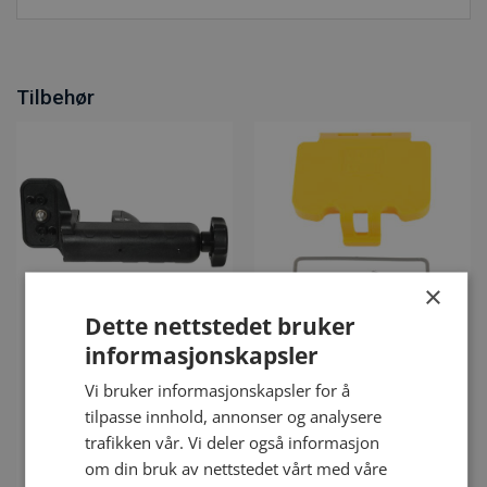
Tilbehør
×
Dette nettstedet bruker
informasjonskapsler
Vi bruker informasjonskapsler for å
Batterilokk for Apache
MTR-125/Apache holder
tilpasse innhold, annonser og analysere
lasermottaker
trafikken vår. Vi deler også informasjon
kr
850.00
kr
325.00
eks. mva
eks. mva
om din bruk av nettstedet vårt med våre