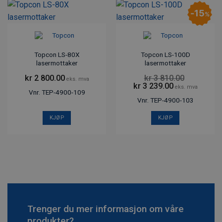
15
%
Topcon LS-80X
Topcon LS-100D
lasermottaker
lasermottaker
kr
2 800.00
kr
3 810.00
eks. mva
Opprinnelig
Nåværende
kr
3 239.00
eks. mva
pris
pris
Vnr. TEP-4900-109
var:
er:
Vnr. TEP-4900-103
kr 3
kr 3
810.00kr 4
239.00kr 4
762.50.
048.75.
KJØP
KJØP
Trenger du mer informasjon om våre
produkter?