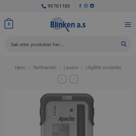
Skip
90701100
to
content
0
Hjem
/
Netthandel
/
Lasere
/
Utgåtte modeller