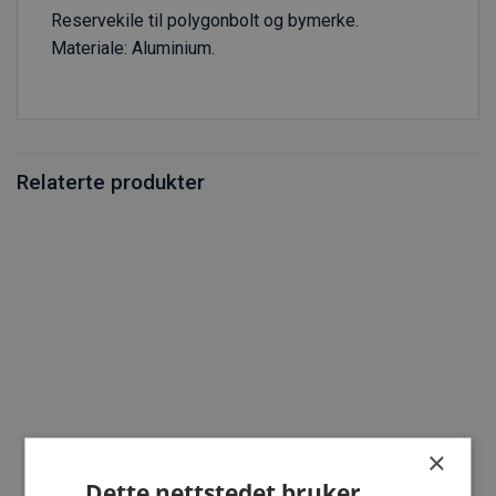
Reservekile til polygonbolt og bymerke.
Materiale: Aluminium.
Relaterte produkter
×
Dette nettstedet bruker