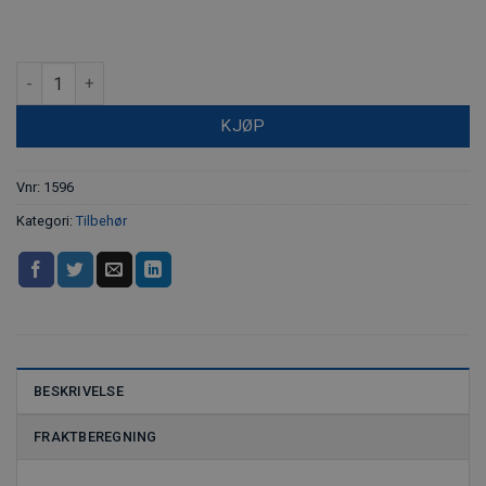
Kile til polygonbolt og bymerke antall
KJØP
Vnr:
1596
Kategori:
Tilbehør
BESKRIVELSE
FRAKTBEREGNING