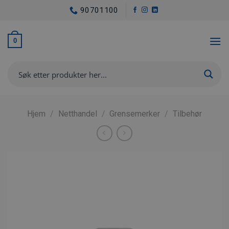
Skip
90701100
to
content
0
Hjem
/
Netthandel
/
Grense­merker
/
Tilbehør