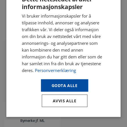
Polygonbolt
Bymerke jf. JSL
informasjonskapsler
kr
48.00
kr
48.00
eks. mva
eks. mva
Vi bruker informasjonskapsler for å
Vnr. 6728
Vnr. 13031
tilpasse innhold, annonser og analysere
trafikken vår. Vi deler også informasjon
KJØP
KJØP
om din bruk av nettstedet vårt med våre
annonserings- og analysepartnere som
kan kombinere den med annen
informasjon du har gitt dem eller som de
har samlet inn fra din bruk av tjenestene
deres.
Personvernerklæring
GODTA ALLE
AVVIS ALLE
Bymerke jf. ML