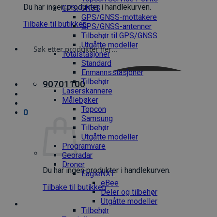
Du har ingen produkter i handlekurven.
GPS/GNSS
GPS/GNSS-mottakere
Tilbake til butikken
GPS/GNSS-antenner
Tilbehør til GPS/GNSS
Utgåtte modeller
Totalstasjoner
Standard
Enmannsstasjoner
Tilbehør
90701100
Laserskannere
Målebøker
Topcon
0
Samsung
Tilbehør
Utgåtte modeller
Programvare
Georadar
Droner
Du har ingen produkter i handlekurven.
EagleNXT
eBee
Tilbake til butikken
Deler og tilbehør
Utgåtte modeller
Tilbehør