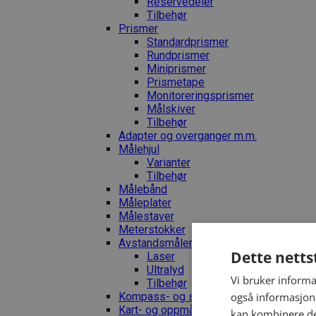
Reservedeler
Tilbehør
Prismer
Standardprismer
Rundprismer
Miniprismer
Prismetape
Monitoreringsprismer
Målskiver
Tilbehør
Adapter og overganger m.m.
Målehjul
Varianter
Tilbehør
Målebånd
Måleplater
Målestaver
Meterstokker
Avstandsmålere
Dette netts
Laser
Ultralyd
Vi bruker informa
Tilbehør
Kompass- og stigningsmålere
også informasjon
Kart- og oppmåling
kan kombinere de