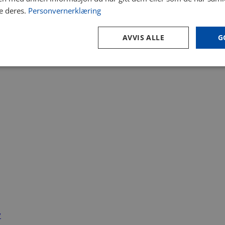
e deres.
Personvernerklæring
AVVIS ALLE
G
y