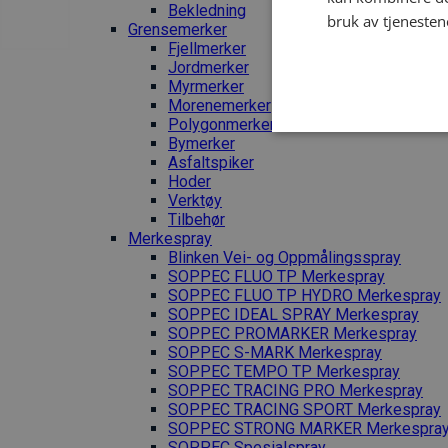
Bekledning
bruk av tjenesten
Grense­merker
Fjellmerker
Jordmerker
Myrmerker
Morenemerker
Polygonmerker
Bymerker
Asfaltspiker
Hoder
Verktøy
Tilbehør
Merkespray
Blinken Vei- og Oppmålingsspray
SOPPEC FLUO TP Merkespray
SOPPEC FLUO TP HYDRO Merkespray
SOPPEC IDEAL SPRAY Merkespray
SOPPEC PROMARKER Merkespray
SOPPEC S-MARK Merkespray
SOPPEC TEMPO TP Merkespray
SOPPEC TRACING PRO Merkespray
SOPPEC TRACING SPORT Merkespray
SOPPEC STRONG MARKER Merkespra
SOPPEC Spesialspray