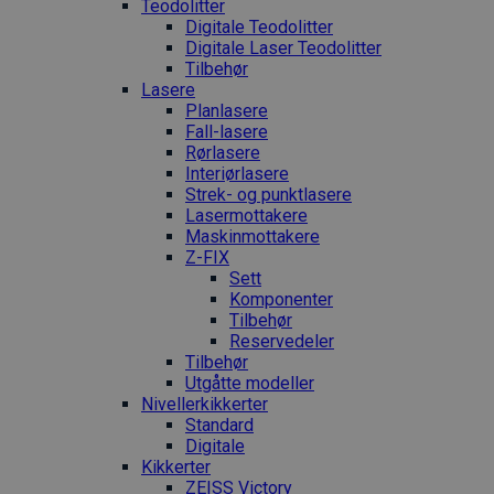
Teodolitter
Digitale Teodolitter
Digitale Laser Teodolitter
Tilbehør
Lasere
Planlasere
Fall-lasere
Rørlasere
Interiør­lasere
Strek- og punktlasere
Laser­mottakere
Maskin­mottakere
Z-FIX
Sett
Komponenter
Tilbehør
Reservedeler
Tilbehør
Utgåtte modeller
Nivellerkikkerter
Standard
Digitale
Kikkerter
ZEISS Victory