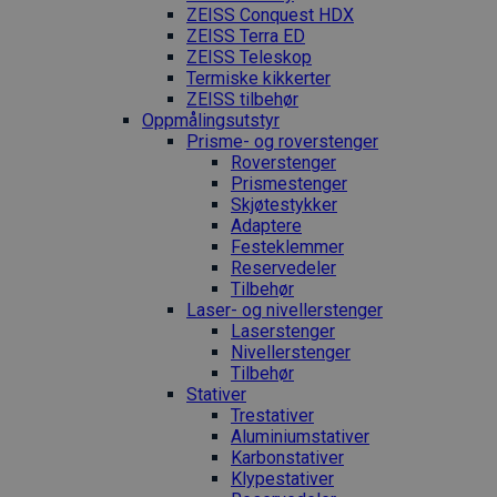
ZEISS Conquest HDX
ZEISS Terra ED
ZEISS Teleskop
Termiske kikkerter
ZEISS tilbehør
Oppmålings­utstyr
Prisme- og roverstenger
Roverstenger
Prismestenger
Skjøtestykker
Adaptere
Festeklemmer
Reservedeler
Tilbehør
Laser- og nivellerstenger
Laserstenger
Nivellerstenger
Tilbehør
Stativer
Trestativer
Aluminiumstativer
Karbonstativer
Klypestativer