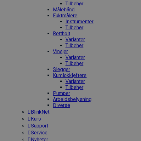
Tilbehør
Målebånd
Fuktmålere
Instrumenter
Tilbehør
Rettholt
Varianter
Tilbehør
Vinsjer
Varianter
Tilbehør
Slegger
Kumlokkløftere
Varianter
Tilbehør
Pumper
Arbeidsbelysning
Diverse
BlinkNet
Kurs
Support
Service
Nyheter