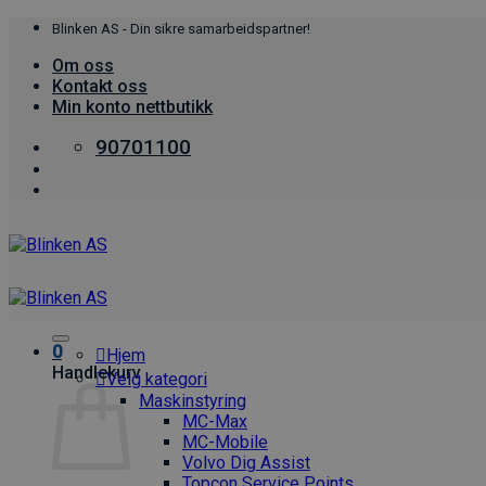
Skip
Blinken AS - Din sikre samarbeidspartner!
to
Om oss
content
Kontakt oss
Min konto nettbutikk
90701100
0
Hjem
Handlekurv
Velg kategori
Maskinstyring
MC-Max
MC-Mobile
Volvo Dig Assist
Topcon Service Points