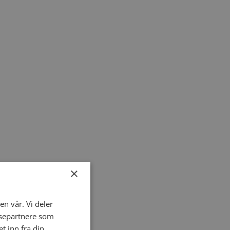
×
en vår. Vi deler
ysepartnere som
 inn fra din