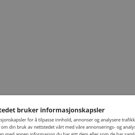
tedet bruker informasjonskapsler
sjonskapsler for å tilpasse innhold, annonser og analysere trafikk
 om din bruk av nettstedet vårt med våre annonserings- og anal
n med annen informasjon du har gitt dem eller som de har samlet