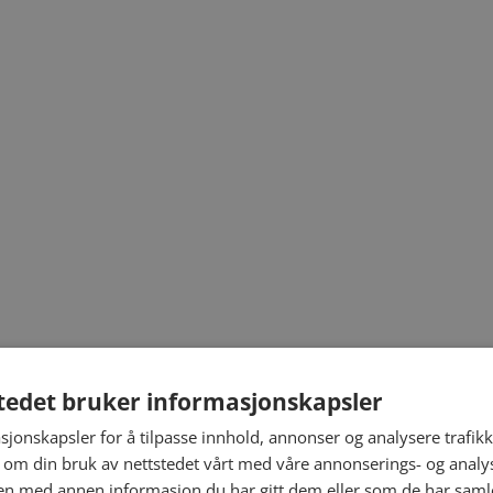
tedet bruker informasjonskapsler
sjonskapsler for å tilpasse innhold, annonser og analysere trafikk
 om din bruk av nettstedet vårt med våre annonserings- og anal
n med annen informasjon du har gitt dem eller som de har samlet