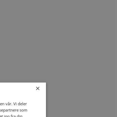
×
en vår. Vi deler
ysepartnere som
 inn fra din