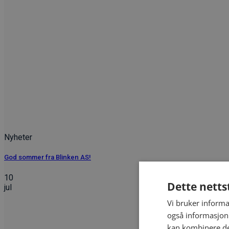
Nyheter
God sommer fra Blinken AS!
10
Dette netts
jul
Vi bruker informa
også informasjon
kan kombinere de