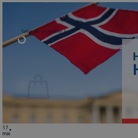
Du har ingen produkter i handlekurven.
Tilbake til butikken
90701100
0
Du har ingen produkter i handlekurven.
Tilbake til butikken
17
mai