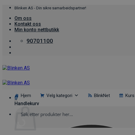
Skip
Blinken AS - Din sikre samarbeidspartner!
to
Om oss
content
Kontakt oss
Min konto nettbutikk
90701100
Hjem
Velg kategori
BlinkNet
Kurs
0
Handlekurv